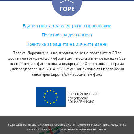
ГОРЕ
Единен портал за електронно правосъдие
Политика за достъпност
Политика за защита на личните данни
Проект „Доразвитие и централизиране на порталите в СП за
достъп на граждани до информация, е-услуги и е-правосъдие“, се
осъществява с финансовата подкрепа на Оперативна програма
„Добро управление“ 2014-2020, съфинансирана от Европейския
съюз чрез Европейския социален фонд
Този сайт използва бисквитки (cookies). Като приемете бисквитките, можете да
се възползвате от оптималното поведение на сайта.