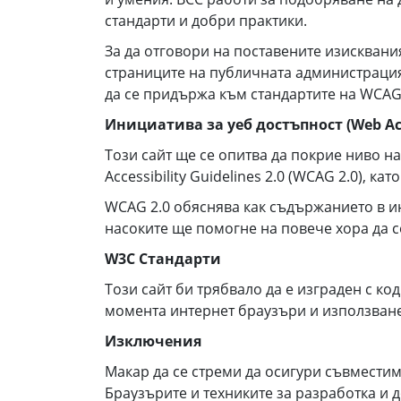
стандарти и добри практики.
За да отговори на поставените изисквани
страниците на публичната администрация
да се придържа към стандартите на WCAG 
Инициатива за уеб достъпност (Web Acces
Този сайт ще се опитва да покрие ниво н
Accessibility Guidelines 2.0 (WCAG 2.0), к
WCAG 2.0 обяснява как съдържанието в и
насоките ще помогне на повече хора да се
W3C Стандарти
Този сайт би трябвало да е изграден с к
момента интернет браузъри и използване
Изключения
Макар да се стреми да осигури съвместим
Браузърите и техниките за разработка и 