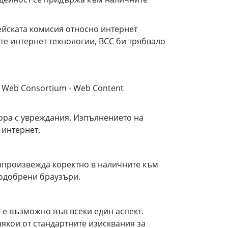
пейската комисия относно интернет
е интернет технологии, ВСС би трябвало
e Web Consortium - Web Content
ора с увреждания. Изпълнението на
 интернет.
възпроизвежда коректно в наличните към
подобрени браузъри.
и е възможно във всеки един аспект.
някои от стандартните изисквания за