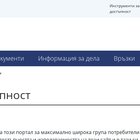
Инструменти за
достъпност
кументи
Информация за дела
Връзки
т
ъпност
на този портал за максимално широка група потребители
достъпността и използваемостта на този сайт и в тази с