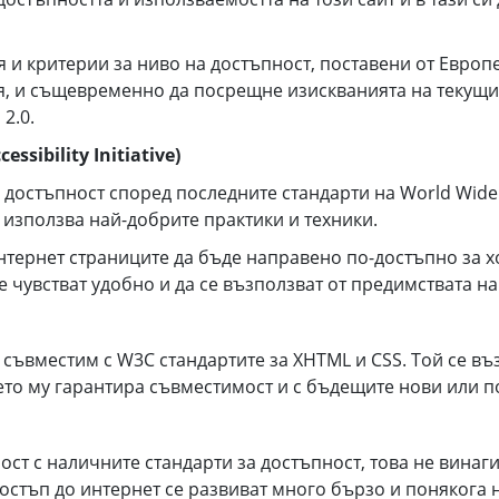
я и критерии за ниво на достъпност, поставени от Евро
, и същевременно да посрещне изискванията на текущит
2.0.
sibility Initiative)
а достъпност според последните стандарти на World Wid
ато използва най-добрите практики и техники.
нтернет страниците да бъде направено по-достъпно за х
 чувстват удобно и да се възползват от предимствата на
од съвместим с W3C стандартите за XHTML и CSS. Той се 
то му гарантира съвместимост и с бъдещите нови или 
ост с наличните стандарти за достъпност, това не винаг
достъп до интернет се развиват много бързо и понякога 