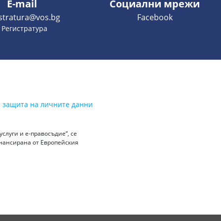
E-mail
Социални мрежи
istratura@vos.bg
Facebook
- Регистратура
а защита на личните данни
слуги и е-правосъдие“, се
инансирана от Европейския