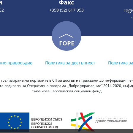
и
Факс
62
+359 (52) 617 953
reg
ГОРЕ
нно правосъдие
Политика за достъпност
Политика з
трализиране на порталите в СП за достъп на граждани до информация, е-у
а подкрепа на Оперативна програма „Добро управление“ 2014-2020, съф
съюз чрез Европейския социален фонд