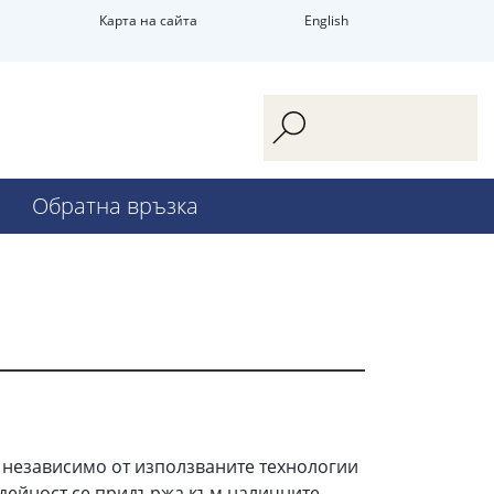
Карта на сайта
English
Обратна връзка
 независимо от използваните технологии
и дейност се придържа към наличните