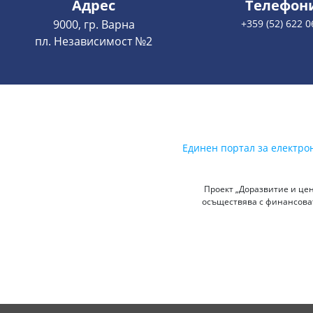
Адрес
Телефон
9000, гр. Варна
+359 (52) 622 0
пл. Независимост №2
Единен портал за електро
Проект „Доразвитие и цен
осъществява с финансоват