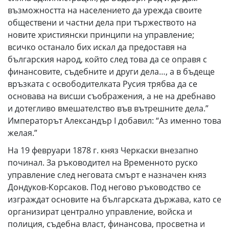
възможността на населението да урежда своите
обществени и частни дела при тържеството на
новите християнски принципи на управление;
всичко останало бих искал да предоставя на
българския народ, който след това да се оправя с
финансовите, съдебните и други дела…, а в бъдеще
връзката с освободителката Русия трябва да се
основава на висши съображения, а не на дребнаво
и дотегливо вмешателство във вътрешните дела.”
Императорът Александър I добавил: “Аз именно това
желая.”
На 19 февруари 1878 г. княз Черкаски внезапно
починал. За ръководител на Временното руско
управление след неговата смърт е назначен княз
Дондуков-Корсаков. Под негово ръководство се
изграждат основите на българската държава, като се
организират централно управление, войска и
полиция, съдебна власт, финансова, просветна и