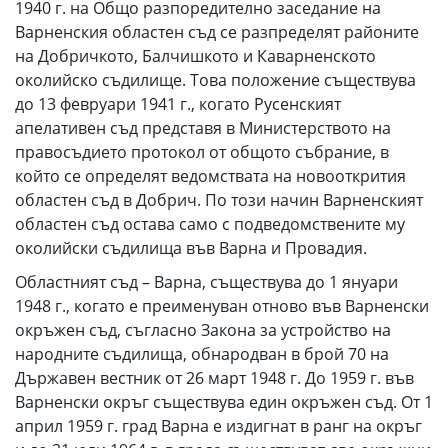
1940 г. на Общо разпоредително заседание на
Варненския областен съд се разпределят районите
на Добричкото, Балчишкото и Каварненското
околийско съдилище. Това положение съществува
до 13 февруари 1941 г., когато Русенският
апелативен съд представя в Министерството на
правосъдието протокол от общото събрание, в
който се определят ведомствата на новооткрития
областен съд в Добрич. По този начин Варненският
областен съд остава само с подведомствените му
околийски съдилища във Варна и Провадия.
Областният съд – Варна, съществува до 1 януари
1948 г., когато е преименуван отново във Варненски
окръжен съд, съгласно Закона за устройство на
народните съдилища, обнародван в брой 70 на
Държавен вестник от 26 март 1948 г. До 1959 г. във
Варненски окръг съществува един окръжен съд. От 1
април 1959 г. град Варна е издигнат в ранг на окръг