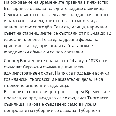
На основание на Временните правила в Княжество
България се създават следните видове съдилища:
Селски, където се разглеждали граждански спорове
и наказателни дела, които по закон можели да
завършат със спогодба. Тези съдилища, наричани
съвет на старейшините, се състояли от по 3-ма до 12
изборни членове. Те са една древна форма на
християнски съд, прилагали са българските
юридически обичаи и са помирителни.
Според Временните правила от 24 август 1878 г. се
създават Окръжни съдилища във всеки
административен окръг. На тях са подсъдни всички
граждански, търговски и наказателни дела. Те са
първоинстанционни съдилища.
В главните търговски центрове, според Временните
правила, се предвиждало да се създадат Търговски
съдилища. Такова е създадено само в Русе. В
центровете на губернии се създават Губернски