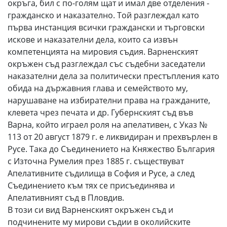
окръга, бил с по-голям щат и имал две отделения -
гражданско и наказателно. Той разглеждал като
първа инстанция всички граждански и търговски
искове и наказателни дела, които са извън
компетенцията на мировия съдия. Варненският
окръжен съд разглеждал със съдебни заседатели
наказателни дела за политически престъпления като
обида на държавния глава и семейството му,
нарушаване на избирателни права на гражданите,
клевета чрез печата и др. Губернският съд във
Варна, който играел роля на апелативен, с Указ №
113 от 20 август 1879 г. е ликвидиран и прехвърлен в
Русе. Така до Съединението на Княжество България
с Източна Румелия през 1885 г. съществуват
Апелативните съдилища в София и Русе, а след
Съединението към тях се присъединява и
Апелативният съд в Пловдив.
В този си вид Варненският окръжен съд и
подчинените му мирови съдии в околийските