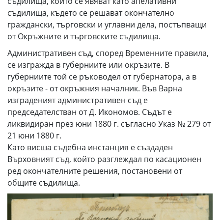
съдилища, които се явяват като апелативни
съдилища, където се решават окончателно
граждански, търговски и углавни дела, постъпващи
от Окръжните и търговските съдилища.
Административен съд, според Временните правила,
се изгражда в губерниите или окръзите. В
губерниите той се ръководел от губернатора, а в
окръзите - от окръжния началник. Във Варна
изграденият административен съд е
председателстван от Д. Икономов. Съдът е
ликвидиран през юни 1880 г. съгласно Указ № 279 от
21 юни 1880 г.
Като висша съдебна инстанция е създаден
Върховният съд, който разглеждал по касационен
ред окончателните решения, постановени от
общите съдилища.