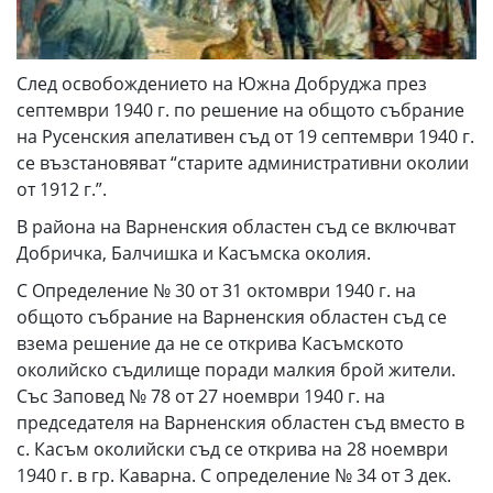
След освобождението на Южна Добруджа през
септември 1940 г. по решение на общото събрание
на Русенския апелативен съд от 19 септември 1940 г.
се възстановяват “старите административни околии
от 1912 г.”.
В района на Варненския областен съд се включват
Добричка, Балчишка и Касъмска околия.
С Определение № 30 от 31 октомври 1940 г. на
общото събрание на Варненския областен съд се
взема решение да не се открива Касъмското
околийско съдилище поради малкия брой жители.
Със Заповед № 78 от 27 ноември 1940 г. на
председателя на Варненския областен съд вместо в
с. Касъм околийски съд се открива на 28 ноември
1940 г. в гр. Каварна. С определение № 34 от 3 дек.