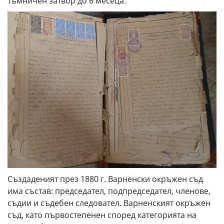
тъмничен затвор до 6 месеца.
Създаденият през 1880 г. Варненски окръжен съд
има състав: председател, подпредседател, членове,
съдии и съдебен следовател. Варненският окръжен
съд, като първостепенен според категорията на