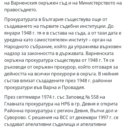
на Варненския окръжен съд и на Министерството на
правосъдието.
Прокуратурата в България съществува още от
създаването на първите съдебни институции. До
януари 1948 г. тя е в състава на съда, а от тази дата е
уредена като самостоятелен институт – орган на
Народното събрание, който да упражнява върховен
надзор за законността в държавата. Варненската
окръжна прокуратура съществува от 1948 г. Тя се
ръководи от окръжен прокурор, който отговаря за
дейността на всички прокурори в окръга. В нейния
състав влизат създадените през 1948 г. районни
прокуратури във Варна и Провадия.
През септември 1974 г. със Заповед № 558 на
Главната прокуратура на НРБ в гр. Девня е открита
Районна прокуратура с регион Девня, Вълчи дол и
Суворово. С решения на ВСС от декември 1997 г. се
създават апелативни съдилища и апелативни