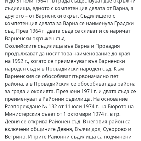
и до 31 юли 1964 г. в града съществуват две окръжни
съдилища, едното с компетенция делата от Варна, а
другото – от Варненски окръг. Съдилището с
компетенция делата за Варна се наименува Градски
съд. През 1964 г. двата съда се сливат и се наричат
Варненски окръжен съд.
Околийските съдилища във Варна и Провадия
продължават да носят това наименование до края
на 1952 г., когато се преименуват във Варненски
народен съд и в Провадийски народен съд. Към
Варненския се обособяват първоначално пет
района, а в Провадийския се обособяват два района
за града и околията. През юни 1971 г. и двата съда се
преименуват в Районни съдилища. На основание
Разпореждане № 132 от 11 юли 1974 г. на Бюрото на
Министерския съвет от 1 октомври 1974 г. в гр.
Девня се открива Районен съд. В неговия район са
включени общините Девня, Вълчи дол, Суворово и
Ветрино. И трите Районни съдилища са подчинени