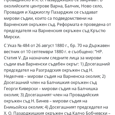
околийските центрове Варна, Балчик, Ново село,
Провадия и Хаджиоглу Пазарджик се създават
мирови съдии, които са подведомствени на
Варненския окръжен съд. Реформата е проведена от
председателя на Варненския окръжен съд Кръстю
Мирски.
С Указ № 484 от 26 август 1880 г., бр. 70 на Държавен
вестник от 10 септември 1880 г. е съобщено: “НР.
Статия V. Да назначим следните лица за мирови
съдии във Варненски съдебен окръг: 1) Досегашний
председател на Разградския окръжен съд Н.
Неделчев – мирови съдия на Варненска околия; 2)
Досегашний член на Балчишкия окръжен съд
Георги Киверски – мирови съдия на Балчишка
околия; 3) Досегашният член на Провадийския
окръжен съд Н. Бинев – мирови съдия на
Еникьойска околия; 4) Досегашният председател на
Х. О. Пазарджишкия окръжен съд Калчо Бобчевски –