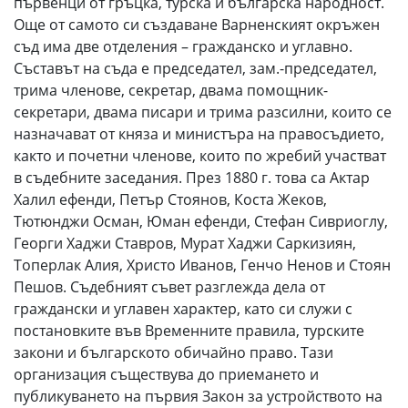
първенци от гръцка, турска и българска народност.
Още от самото си създаване Варненският окръжен
съд има две отделения – гражданско и углавно.
Съставът на съда е председател, зам.-председател,
трима членове, секретар, двама помощник-
секретари, двама писари и трима разсилни, които се
назначават от княза и министъра на правосъдието,
както и почетни членове, които по жребий участват
в съдебните заседания. През 1880 г. това са Актар
Халил ефенди, Петър Стоянов, Коста Жеков,
Тютюнджи Осман, Юман ефенди, Стефан Сивриоглу,
Георги Хаджи Ставров, Мурат Хаджи Саркизиян,
Топерлак Алия, Христо Иванов, Генчо Ненов и Стоян
Пешов. Съдебният съвет разглежда дела от
граждански и углавен характер, като си служи с
постановките във Временните правила, турските
закони и българското обичайно право. Тази
организация съществува до приемането и
публикуването на първия Закон за устройството на