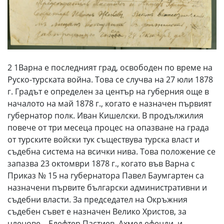
2 1Варна е последният град, освободен по време на
Руско-турската война. Това се случва на 27 юли 1878
г. Градът е определен за център на губерния още в
началото на май 1878 г., когато е назначен първият
губернатор полк. Иван Кишелски. В продължилия
повече от три месеца процес на опазване на града
от турските войски тук съществува турска власт и
съдебна система на всички нива. Това положение се
запазва 23 октомври 1878 г., когато във Варна с
Приказ № 15 на губернатора Павел Баумгартен са
назначени първите български административни и
съдебни власти. За председател на Окръжния
съдебен съвет е назначен Велико Христов, за
членове – Елефтер Пастиев, Ахмед ефенди, и