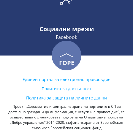
Социални мрежи
Facebook
ГОРЕ
Единен портал за електронно правосъдие
Политика за достъпност
Политика за защита на личните данни
Проект „Доразвитие и централизиране на порталите в СП за
достъп на граждани до информация, е-услуги и е-правосъдие“, се
осъществява с финансовата подкрепа на Оперативна програма
„Добро управление“ 2014-2020, съфинансирана от Европейския
съюз чрез Европейския социален фонд