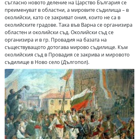
съгласно новото деление на Царство България се
преименуват в областни, а мировите съдилища – в
околийски, като се закриват ония, които не са в
околийските градове. Така във Варна се организира
областен и околийски съд. Околийски съд се
организира и в гр. Провадия на базата на
съществуващото дотогава мирово съдилище. Към
околийския съд в Провадия се закрива и мировото
съдилище в Ново село (Дългопол).