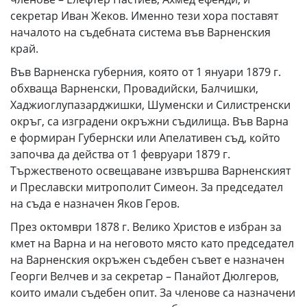
секретар Иван Жеков. Именно тези хора поставят
началото на съдебната система във Варненския
край.
Във Варненска губерния, която от 1 януари 1879 г.
обхваща Варненски, Провадийски, Балчишки,
Хаджиоглупазарджишки, Шуменски и Силистренски
окръг, са изградени окръжни съдилища. Във Варна
е формиран Губернски или Апелативен съд, който
започва да действа от 1 февруари 1879 г.
Тържественото освещаване извършва Варненският
и Преславски митрополит Симеон. За председател
на съда е назначен Яков Геров.
През октомври 1878 г. Велико Христов е избран за
кмет на Варна и на неговото място като председател
на Варненския окръжен съдебен съвет е назначен
Георги Велчев и за секретар – Панайот Дюлгеров,
които имали съдебен опит. За членове са назначени