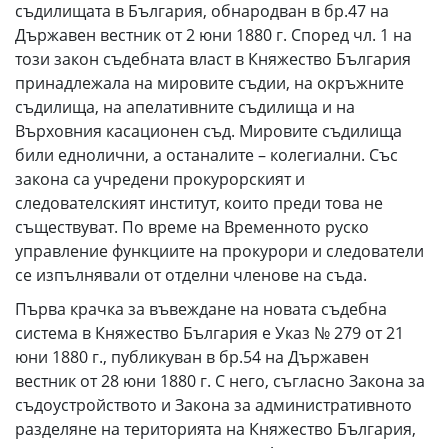
съдилищата в България, обнародван в бр.47 на
Държавен вестник от 2 юни 1880 г. Според чл. 1 на
този закон съдебната власт в Княжество България
принадлежала на мировите съдии, на окръжните
съдилища, на апелативните съдилища и на
Върховния касационен съд. Мировите съдилища
били еднолични, а останалите – колегиални. Със
закона са учредени прокурорският и
следователският институт, които преди това не
съществуват. По време на Временното руско
управление функциите на прокурори и следователи
се изпълнявали от отделни членове на съда.
Първа крачка за въвеждане на новата съдебна
система в Княжество България е Указ № 279 от 21
юни 1880 г., публикуван в бр.54 на Държавен
вестник от 28 юни 1880 г. С него, съгласно Закона за
съдоустройството и Закона за административното
разделяне на територията на Княжество България,