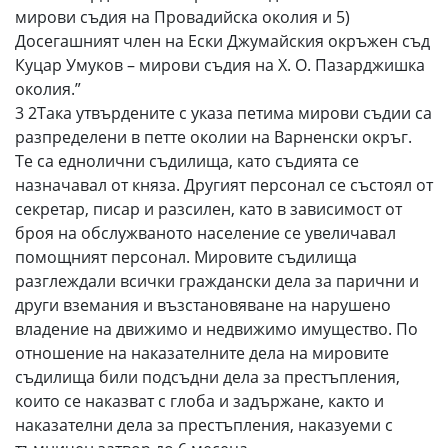
мирови съдия на Провадийска околия и 5)
Досегашният член на Ески Джумайския окръжен съд
Куцар Умуков – мирови съдия на Х. О. Пазарджишка
околия.”
3 2Така утвърдените с указа петима мирови съдии са
разпределени в петте околии на Варненски окръг.
Те са еднолични съдилища, като съдията се
назначавал от княза. Другият персонал се състоял от
секретар, писар и разсилен, като в зависимост от
броя на обслужваното население се увеличавал
помощният персонал. Мировите съдилища
разглеждали всички граждански дела за парични и
други вземания и възстановяване на нарушено
владение на движимо и недвижимо имущество. По
отношение на наказателните дела на мировите
съдилища били подсъдни дела за престъпления,
които се наказват с глоба и задържане, както и
наказателни дела за престъпления, наказуеми с