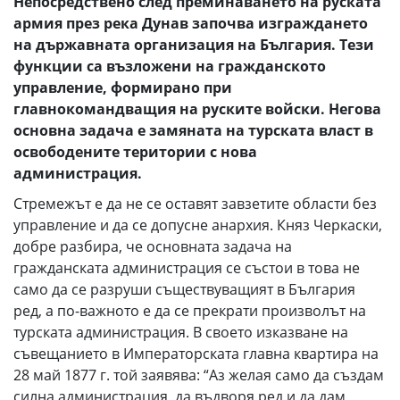
Непосредствено след преминаването на руската
армия през река Дунав започва изграждането
на държавната организация на България. Тези
функции са възложени на гражданското
управление, формирано при
главнокомандващия на руските войски. Негова
основна задача е замяната на турската власт в
освободените територии с нова
администрация.
Стремежът е да не се оставят завзетите области без
управление и да се допусне анархия. Княз Черкаски,
добре разбира, че основната задача на
гражданската администрация се състои в това не
само да се разруши съществуващият в България
ред, а по-важното е да се прекрати произволът на
турската администрация. В своето изказване на
съвещанието в Императорската главна квартира на
28 май 1877 г. той заявява: “Аз желая само да създам
силна администрация, да въдворя ред и да дам