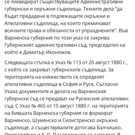
се ликвидират съществуващите Административни
губернски и окръжни съдилища. Техните дела “да
бъдат предадени в подлежащите окръжни и
Апелативни съдилища, на които преминават
всичките права и обязаности от упразднените”. Във
Варненска губерния по този указ се закрива
Губернският административен съд, председател на
който е Димитър Икономов.
Следващата стъпка е Указ № 113 от 20 август 1880 г.,
с който се закриват губернските съдилища. За
територията на княжеството се определят
апелативни съдилища в София и Русе. Съгласно
Указа документите и делата на Варненския
губернски съд се предават на Русенския апелативен
съд. С Указ № 465 от 15 август 1880 г. на територията
на бившата Варненска губерния се формират
Варненско, Шуменско и Силистренско окръжно
съдилище, а съществувалите дотогава Балчишко,
Провадийско и Х. О. Пазарджишко се закриват. В