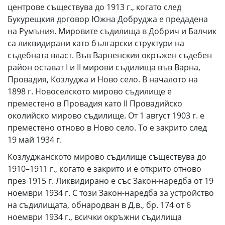
центрове съществува до 1913 г., когато след
Букурещкия договор Южна Добруджа е предадена
на Румъния. Мировите съдилища в Добрич и Балчик
са ликвидирани като български структури на
съдебната власт. Във Варненския окръжен съдебен
район остават I и II мирови съдилища във Варна,
Провадия, Козлуджа и Ново село. В началото на
1898 г. Новоселското мирово съдилище е
преместено в Провадия като II Провадийско
околийско мирово съдилище. От 1 август 1903 г. е
преместено отново в Ново село. То е закрито след
19 май 1934 г.
Козлуджанското мирово съдилище съществува до
1910–1911 г., когато е закрито и е открито отново
през 1915 г. Ликвидирано е със Закон-наредба от 19
ноември 1934 г. С този Закон-наредба за устройство
на съдилищата, обнародван в Д.в., бр. 174 от 6
ноември 1934 г., всички окръжни съдилища