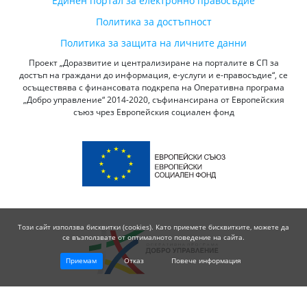
Единен портал за електронно правосъдие
Политика за достъпност
Политика за защита на личните данни
Проект „Доразвитие и централизиране на порталите в СП за
достъп на граждани до информация, е-услуги и е-правосъдие“, се
осъществява с финансовата подкрепа на Оперативна програма
„Добро управление“ 2014-2020, съфинансирана от Европейския
съюз чрез Европейския социален фонд
Този сайт използва бисквитки (cookies). Като приемете бисквитките, можете да
се възползвате от оптималното поведение на сайта.
Приемам
Отказ
Повече информация
© 2026 Висш Съдебен Съвет - Република България