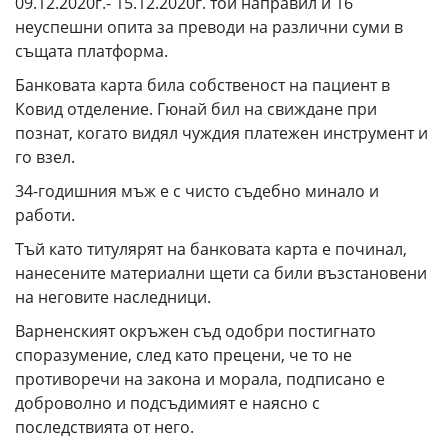
09.12.2020г.- 15.12.2020г. той направил и 16
неуспешни опита за преводи на различни суми в
същата платформа.
Банковата карта била собственост на пациент в
Ковид отделение. Гюнай бил на свиждане при
познат, когато видял чуждия платежен инструмент и
го взел.
34-годишния мъж е с чисто съдебно минало и
работи.
Тъй като титулярят на банковата карта е починал,
нанесените материални щети са били възстановени
на неговите наследници.
Варненският окръжен съд одобри постигнато
споразумение, след като прецени, че то не
противоречи на закона и морала, подписано е
доброволно и подсъдимият е наясно с
последствията от него.