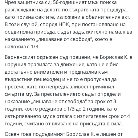
Чрез защитника си, 56-годишният мъж поиска
разглеждане на делото по съкратената процедура,
като призна фактите, изложени в обвинителния акт.
В този случай, според НПК, при постановяване на
осъдителна присъда, съдът задължително намалява
наказанието „лишаване от свобода“, което е
наложил с 1/3.
Варненският окръжен съд прецени, че Борислав К. е
нарушил правилата за движение, като не е бил
достатъчно внимателен и предпазлив към
възрастния пешеходец и не го е пропуснал да
пресече, като по непредпазливост причинил
смъртта му. За престъплението съдът определи
наказание „лишаване от свобода“ за срок от 3
години, което редуцира с 1/3 до 2 години, като
изтърпяването му се отлага с изпитателен срок от 4
години, считано от влизане на присъдата в сила.
Освен това подсъдимият Борислав К. е лишен от