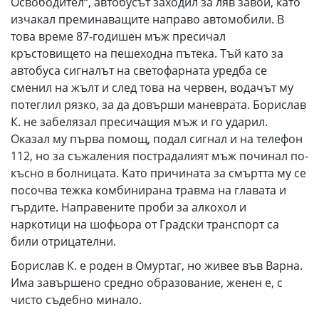
Освободител“, автобусът заходил за ляв завой, като
изчакал преминаващите направо автомобили. В
това време 87-годишен мъж пресичал
кръстовището на пешеходна пътека. Тъй като за
автобуса сигналът на светофарната уредба се
сменил на жълт и след това на червен, водачът му
потеглил рязко, за да довърши маневрата. Борислав
К. не забелязал пресичащия мъж и го ударил.
Оказал му първа помощ, подал сигнал и на телефон
112, но за съжаления пострадалият мъж починал по-
късно в болницата. Като причината за смъртта му се
посочва тежка комбинирана травма на главата и
гърдите. Направените проби за алкохол и
наркотици на шофьора от Градски транспорт са
били отрицателни.
Борислав К. е роден в Омуртаг, но живее във Варна.
Има завършено средно образование, женен е, с
чисто съдебно минало.