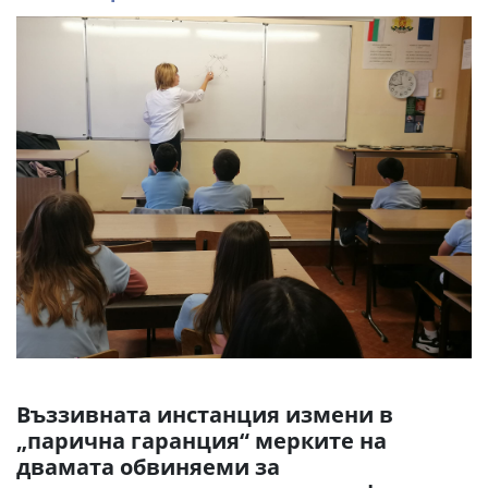
Въззивната инстанция измени в
„парична гаранция“ мерките на
двамата обвиняеми за