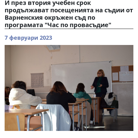
И през втория учебен срок
продължават посещенията на съдии от
Варненския окръжен съд по
програмата "Час по провасъдие"
7 февруари 2023