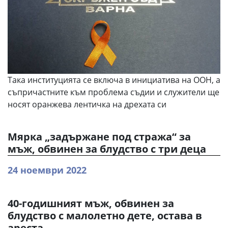
Така институцията се включа в инициатива на ООН, а
съпричастните към проблема съдии и служители ще
носят оранжева лентичка на дрехата си
Мярка „задържане под стража“ за
мъж, обвинен за блудство с три деца
24 ноември 2022
40-годишният мъж, обвинен за
блудство с малолетно дете, остава в
ареста