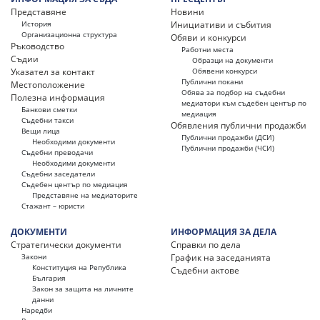
Представяне
Новини
История
Инициативи и събития
Организационна структура
Обяви и конкурси
Ръководство
Работни места
Съдии
Образци на документи
Указател за контакт
Обявени конкурси
Публични покани
Местоположение
Обява за подбор на съдебни
Полезна информация
медиатори към съдебен център по
Банкови сметки
медиация
Съдебни такси
Обявления публични продажби
Вещи лица
Публични продажби (ДСИ)
Необходими документи
Публични продажби (ЧСИ)
Съдебни преводачи
Необходими документи
Съдебни заседатели
Съдебен център по медиация
Представяне на медиаторите
Стажант – юристи
ДОКУМЕНТИ
ИНФОРМАЦИЯ ЗА ДЕЛА
Стратегически документи
Справки по дела
Закони
График на заседанията
Конституция на Република
Съдебни актове
България
Закон за защита на личните
данни
Наредби