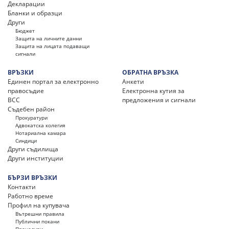
Декларации
Бланки и образци
Други
Бюджет
Защита на личните данни
Защита на лицата подаващи
сигнали
ВРЪЗКИ
ОБРАТНА ВРЪЗКА
Единен портал за електронно
Анкети
правосъдие
Електронна кутия за
ВСС
предложения и сигнали
Съдебен район
Прокуратури
Адвокатска колегия
Нотариална камара
Синдици
Други съдилища
Други институции
БЪРЗИ ВРЪЗКИ
Контакти
Работно време
Профил на купувача
Вътрешни правила
Публични покани