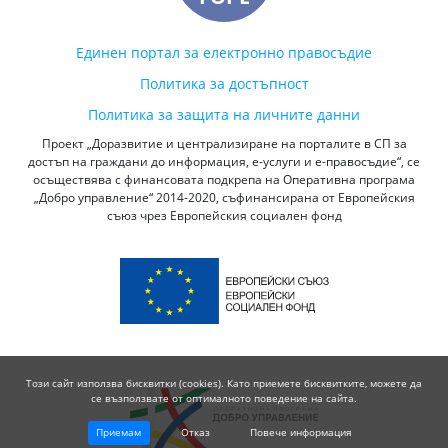
Единен портал за електронно правосъдие
Политика за достъпност
Политика за защита на личните данни
Проект „Доразвитие и централизиране на порталите в СП за
достъп на граждани до информация, е-услуги и е-правосъдие“, се
осъществява с финансовата подкрепа на Оперативна програма
„Добро управление“ 2014-2020, съфинансирана от Европейския
съюз чрез Европейския социален фонд
Този сайт използва бисквитки (cookies). Като приемете бисквитките, можете да
се възползвате от оптималното поведение на сайта.
Приемам
Отказ
Повече информация