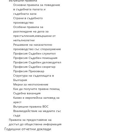
Вътрешни правила
Основни правила за поведение
в съдебната палата и
съдебната зала
Страни в съдебното
производство
Особени правила за
разглеждане на дела за
престъпления,извършени от
непълнолетни
Решаване на наказателно
производство със споразумение
Професия Съдебен служител
Професия Съдебен помощния
Професия Съдебен деловодител
Професия Съдебен секретар
Професия Призовкар
Структура на съдилищата в
България
Мерки за неотклонение
Как да получите правна помощ
Съдебна ваканция
Какво е европейска заповед за
арест
Вътрешни правила ВОС
Взаимодействие на медиите със
съда
Правила за предоставяне на
достъп до обществена информация
Годишни отчетни доклади