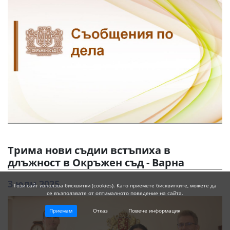
Трима нови съдии встъпиха в
длъжност в Окръжен съд - Варна
3 юли 2025
Този сайт използва бисквитки (cookies). Като приемете бисквитките, можете да
се възползвате от оптималното поведение на сайта.
Приемам
Отказ
Повече информация