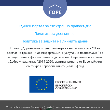
ГОРЕ
Единен портал за електронно правосъдие
Политика за достъпност
Политика за защита на личните данни
Проект „Доразвитие и централизиране на порталите в СП за
достъп на граждани до информация, е-услуги и е-правосъдие“, се
осъществява с финансовата подкрепа на Оперативна програма
„Добро управление“ 2014-2020, съфинансирана от Европейския
съюз чрез Европейския социален фонд
Този сайт използва бисквитки (cookies). Като приемете бисквитките, можете да