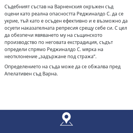
Съдебният състав на Варненския окръжен съд
оцени като реална опасността Реджиналдо С. да се
укрие, тъй като е осъден ефективно и е възможно да
осуети наказателната репресия срещу себе си. С цел
да обезпечи явяването му на същинското
производство по неговата екстрадиция, съдът
определи спрямо Реджиналдо С. мярка на
неотклонение „задържане под стража“.
Определението на съда може да се обжалва пред
Апелативен съд Варна.