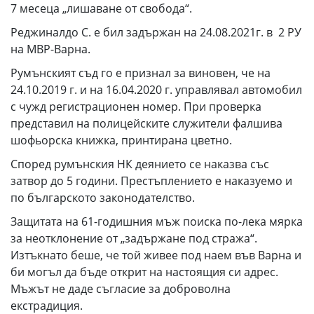
7 месеца „лишаване от свобода“.
Реджиналдо С. е бил задържан на 24.08.2021г. в 2 РУ
на МВР-Варна.
Румънският съд го е признал за виновен, че на
24.10.2019 г. и на 16.04.2020 г. управлявал автомобил
с чужд регистрационен номер. При проверка
представил на полицейските служители фалшива
шофьорска книжка, принтирана цветно.
Според румънския НК деянието се наказва със
затвор до 5 години. Престъплението е наказуемо и
по българското законодателство.
Защитата на 61-годишния мъж поиска по-лека мярка
за неотклонение от „задържане под стража“.
Изтъкнато беше, че той живее под наем във Варна и
би могъл да бъде открит на настоящия си адрес.
Мъжът не даде съгласие за доброволна
екстрадиция.