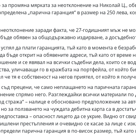
 за промяна мярката за неотклонение на Николай Ц., об
пределена „парична гаранция“ в размер на 250 лева, ко
неотклонение заради факта, че 27-годишният мъж не мож
а бъде обявен за общодържавно издирване, а досъдебно
е успял да плати гаранцията, тъй като в момента е безр
а бъде открит на обявените адреси, тъй като от време н
шение и се явявал на всички съдебни дела, които се вод
тва, уличаващи го в кражбата на портфейла, от който б
 че тя е собственост на негов приятел, от който я получ
 съд прецени, че само неплащането на паричната гаранц
нение спрямо него. Разглеждайки всички материали по д
д стража“ – налице е обосновано предположение за авто
 но за ползването на чуждата дебитна карта са в достат
редпоставка – опасност лицето да се укрие. Видно от сви
мишлени престъпления и очевидно се касае за лице с и
определи парична гаранция в по-висок размер, тъй като 