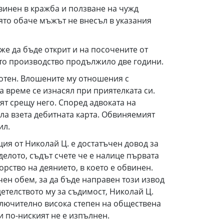
винен в кражба и ползване на чужд
ято обаче мъжът не внесъл в указания
е да бъде открит и на посочените от
то производство продължило две години.
аботен. Влошените му отношения с
а време се изнасял при приятелката си.
ят срещу него. Според адвоката на
ила взета дебитната карта. Обвиняемият
ил.
ия от Николай Ц. е достатъчен довод за
елото, съдът счете че е налице първата
рство на деянието, в което е обвинен.
ъчен обем, за да бъде направен този извод
детелството му за съдимост, Николай Ц.
зключително висока степен на обществена
и по-ниският не е изпълнен.