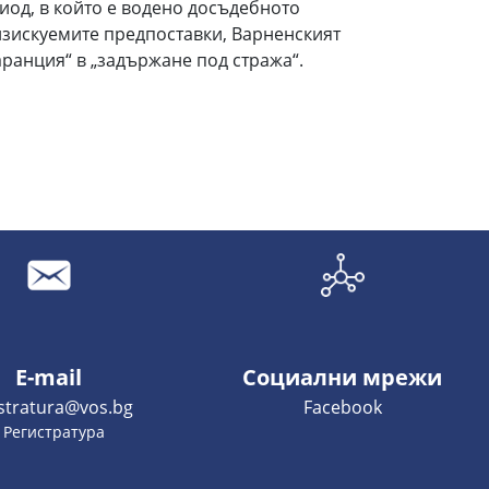
иод, в който е водено досъдебното
изискуемите предпоставки, Варненският
аранция“ в „задържане под стража“.
E-mail
Социални мрежи
istratura@vos.bg
Facebook
- Регистратура