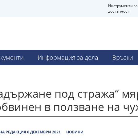
Инструменти за
достъпност
кументи
Информация за дела
Връзки
адържане под стража“ мя
бвинен в ползване на чу
А РЕДАКЦИЯ 6 ДЕКЕМВРИ 2021
НОВИНИ