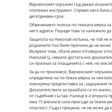
Варненският окръжен съд уважи искането
платежен инструмент. Спрямо него била о
десетдневен срок.
Обвинението поиска по-тежката мярка за 
него адреси. Поради това се наложило д
Защитата на Николай изтъкна, че той не 
роднините пък били причина да не може д
Въпреки това, обаче имал отговорно отно
Николай Ц. нямало достатъчно доказателс
си признал за плащанията с нея, но мислел
За да се произнесе, Варненският окръжен
определяне на по-тежка мярка за неоткло
изискуема предпоставка за „задържане по
Доказателствата за кражбата са по-малко,
от съдебния състав. Налице е и втората п
има 15 влезли в сила присъди за тежки у
опасност. Съдът прецени, че не може да 