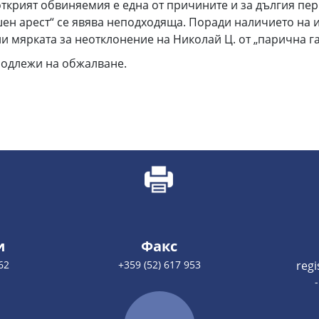
ткрият обвиняемия е една от причините и за дългия пер
шен арест“ се явява неподходяща. Поради наличието на 
и мярката за неотклонение на Николай Ц. от „парична г
подлежи на обжалване.
и
Факс
62
+359 (52) 617 953
reg