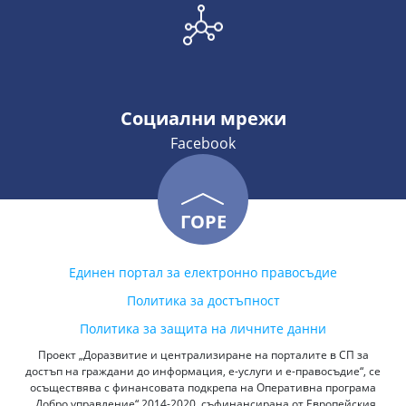
Социални мрежи
Facebook
ГОРЕ
Единен портал за електронно правосъдие
Политика за достъпност
Политика за защита на личните данни
Проект „Доразвитие и централизиране на порталите в СП за
достъп на граждани до информация, е-услуги и е-правосъдие“, се
осъществява с финансовата подкрепа на Оперативна програма
„Добро управление“ 2014-2020, съфинансирана от Европейския