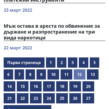
23 март 2022
Мъж остава в ареста по обвинение за
държане и разпространение на три
вида наркотици
22 март 2022
Първа страница
1
2
3
4
5
6
7
8
9
10
11
12
13
14
15
16
17
18
19
20
21
22
23
24
25
26
27