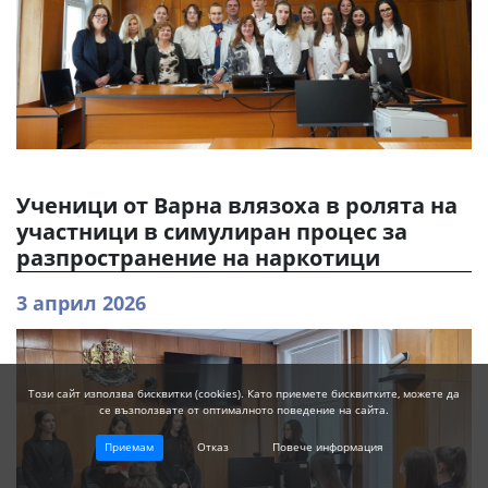
Ученици от Варна влязоха в ролята на
участници в симулиран процес за
разпространение на наркотици
3 април 2026
Този сайт използва бисквитки (cookies). Като приемете бисквитките, можете да
се възползвате от оптималното поведение на сайта.
Приемам
Отказ
Повече информация