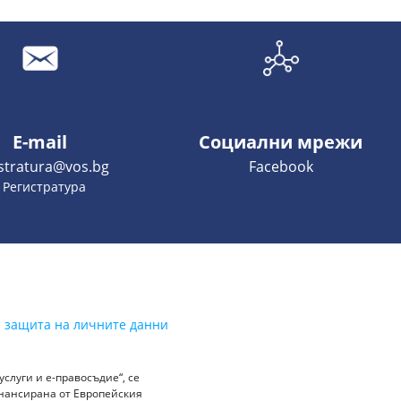
E-mail
Социални мрежи
istratura@vos.bg
Facebook
- Регистратура
а защита на личните данни
слуги и е-правосъдие“, се
инансирана от Европейския