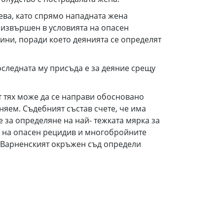
лева, като спрямо нападната жена
 извършен в условията на опасен
дини, поради което деянията се определят
следната му присъда е за деяние срещу
т тях може да се направи обосновано
няем. Съдебният състав счете, че има
 за определяне на най- тежката мярка за
а на опасен рецидив и многобройните
 Варненският окръжен съд определи