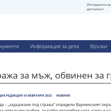
Инструменти за
достъпност
кументи
Информация за дела
Връзки
ажа за мъж, обвинен за г
НА РЕДАКЦИЯ 16 ФЕВРУАРИ 2023
НОВИНИ
да – „задържане под стража“ определи Варненският окръ
а извършен грабеж, за който употребил сила, както и за