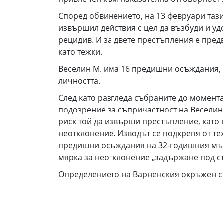
Според обвинението, на 13 февруари тази
извършил действия с цел да възбуди и у
рецидив. И за двете престъпления е пред
като тежки.
Веселин М. има 16 предишни осъждания, 
личността.
След като разгледа събраните до момента
подозрение за съпричастност на Веселин 
риск той да извърши престъпление, като 
неотклонение. Изводът се подкрепя от т
предишни осъждания на 32-годишния мъж
мярка за неотклонение „задържане под с
Определението на Варненския окръжен 