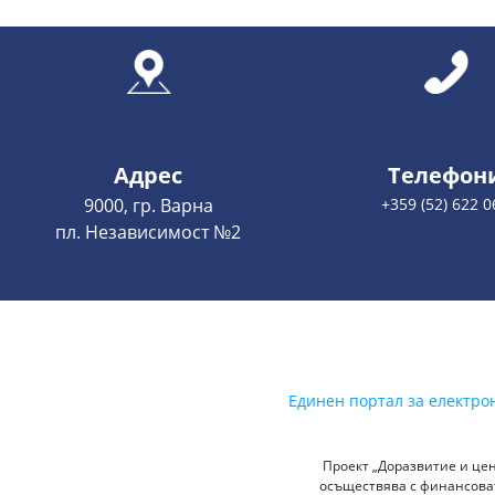
Адрес
Телефон
9000, гр. Варна
+359 (52) 622 0
пл. Независимост №2
Единен портал за електро
Проект „Доразвитие и цен
осъществява с финансоват