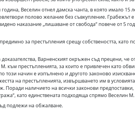
 година, Веселин отнел дамска чанта, в която имало 15 
довлетвори полово желание без съвкупление. Грабежът е
видено наказание „лишаване от свобода“ повече от 5 го
предимно за престъпления срещу собствеността, като по
 доказателства, Варненският окръжен съд прецени, че о
М. към престъпленията, за които е привлечен като обви
по този начин е изпълнено и другото законово изискване
ежестта на престъпленията, извършването им в условият
. Поради наличието на всички законови предпоставки,
тража“, като единствената подходяща спрямо Веселин М.
съд подлежи на обжалване.