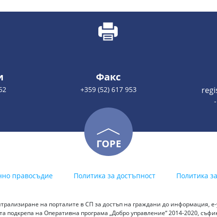
и
Факс
62
+359 (52) 617 953
reg
ГОРЕ
нно правосъдие
Политика за достъпност
Политика з
трализиране на порталите в СП за достъп на граждани до информация, е-у
а подкрепа на Оперативна програма „Добро управление“ 2014-2020, съф