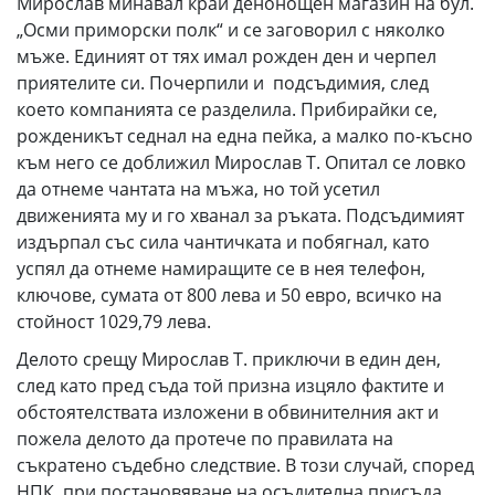
Мирослав минавал край денонощен магазин на бул.
„Осми приморски полк“ и се заговорил с няколко
мъже. Единият от тях имал рожден ден и черпел
приятелите си. Почерпили и подсъдимия, след
което компанията се разделила. Прибирайки се,
рожденикът седнал на една пейка, а малко по-късно
към него се доближил Мирослав Т. Опитал се ловко
да отнеме чантата на мъжа, но той усетил
движенията му и го хванал за ръката. Подсъдимият
издърпал със сила чантичката и побягнал, като
успял да отнеме намиращите се в нея телефон,
ключове, сумата от 800 лева и 50 евро, всичко на
стойност 1029,79 лева.
Делото срещу Мирослав Т. приключи в един ден,
след като пред съда той призна изцяло фактите и
обстоятелствата изложени в обвинителния акт и
пожела делото да протече по правилата на
съкратено съдебно следствие. В този случай, според
НПК, при постановяване на осъдителна присъда,