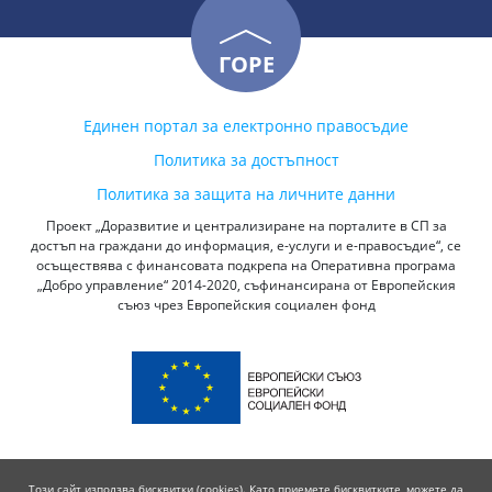
ГОРЕ
Единен портал за електронно правосъдие
Политика за достъпност
Политика за защита на личните данни
Проект „Доразвитие и централизиране на порталите в СП за
достъп на граждани до информация, е-услуги и е-правосъдие“, се
осъществява с финансовата подкрепа на Оперативна програма
„Добро управление“ 2014-2020, съфинансирана от Европейския
съюз чрез Европейския социален фонд
Този сайт използва бисквитки (cookies). Като приемете бисквитките, можете да