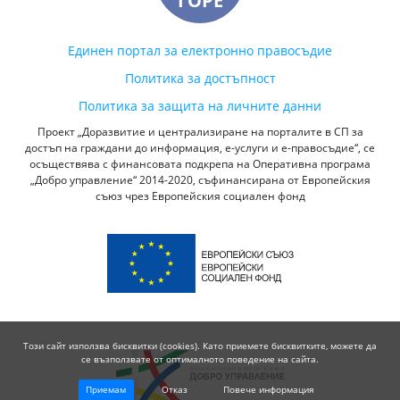
ГОРЕ
Единен портал за електронно правосъдие
Политика за достъпност
Политика за защита на личните данни
Проект „Доразвитие и централизиране на порталите в СП за
достъп на граждани до информация, е-услуги и е-правосъдие“, се
осъществява с финансовата подкрепа на Оперативна програма
„Добро управление“ 2014-2020, съфинансирана от Европейския
съюз чрез Европейския социален фонд
Този сайт използва бисквитки (cookies). Като приемете бисквитките, можете да
се възползвате от оптималното поведение на сайта.
Приемам
Отказ
Повече информация