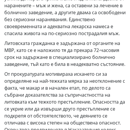
наранените – мъж и жена, са оставени за лечение в
болнично заведение, а другите двама са освободени
без сериозни наранявания. Единствено
своевременната и адекватна лекарска намеса е
спасила живота на по-сериозно пострадалия мъж.
Литовската гражданка е задържана от органите на
МВР, като се е наложило тя да прекара 72-часовия
срок на задържане в специализирано болнично
заведение, тъй като е била в неадекватно състояние.
От прокуратурата мотивираха искането си за
определяне на най-тежката мярка за неотклонение с
факта, че макар и в начален етап, по делото са
събрани доказателства за съпричастността на
литовката към тежкото престъпление. Опасността да
се укрие или да извърши друго престъпление се
подкрепя от обстоятелството, че деянието се
отличава с висока степен на обществена опасност.
Освен това предвиденото в Наказателния кодекс