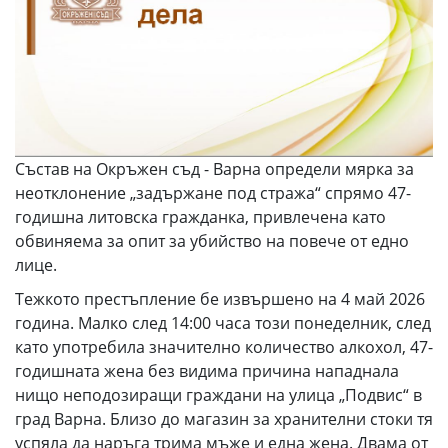
Състав на Окръжен съд - Варна определи мярка за
неотклонение „задържане под стража“ спрямо 47-
годишна литовска гражданка, привлечена като
обвиняема за опит за убийство на повече от едно
лице.
Тежкото престъпление бе извършено на 4 май 2026
година. Малко след 14:00 часа този понеделник, след
като употребила значително количество алкохол, 47-
годишната жена без видима причина нападнала
нищо неподозиращи граждани на улица „Подвис“ в
град Варна. Близо до магазин за хранителни стоки тя
успяла да наръга трима мъже и една жена. Двама от