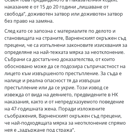
наказание е от 15 до 20 години „лишаване от
свобода“, доживотен затвор или доживотен затвор
без право на замяна.
След като се запозна с материалите по делото и
становищата на страните, Варненският окръжен съд
прецени, че са изпълнени законовите изисквания за
определяне на най-тежката мярка за неотклонение.
Събрани са достатъчно доказателства, от които
обосновано може да се подозира съпричастност на
лицето към извършеното престъпление. За съда е
налице и реална опасност тя да извърши
престъпление или да се укрие. Този извод се
извежда от вида на деянието, предвидените в НК
наказания, както и от непредсказуемото поведение
на 47-годишната жена. Поради изложените
съображения, Варненският окръжен съд прецени,
че най-подходящата мярка за неотклонение спрямо
нея е „задържане под стража“.