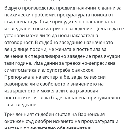
В друго производство, предвид наличните данни за
психически проблеми, прокуратурата поиска от
съда жената да бъде принудително настанена за
изследване в психиатрично заведение. Целта е да се
установи може ли тя да носи наказателна
отговорност. В съдебно заседание назначеното
вещо лице посочи, че жената е постъпила за
лечение в специализирано заведение през януари
тази година. Има данни за тревожно-депресивна
симптоматика и злоупотреба с алкохол.
Препоръката на експерта бе, за да се изясни
разбирала ли е свойството и значението на
извършеното и можела ли е да ръководи
постъпките си, тя да бъде настанена принудително
за изследване.
Тричленният съдебен състав на Варненския
окръжен съд одобри искането на прокуратурата и
настани принудително обвиняемата в