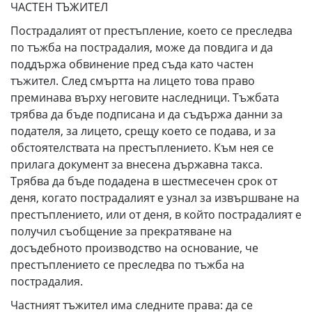
ЧАСТЕН ТЪЖИТЕЛ
Пострадалият от престъпление, което се преследва
по тъжба на пострадалия, може да повдига и да
поддържа обвинение пред съда като частен
тъжител. След смъртта на лицето това право
преминава върху неговите наследници. Тъжбата
трябва да бъде подписана и да съдържа данни за
подателя, за лицето, срещу което се подава, и за
обстоятелствата на престъплението. Към нея се
прилага документ за внесена държавна такса.
Трябва да бъде подадена в шестмесечен срок от
деня, когато пострадалият е узнал за извършване на
престъплението, или от деня, в който пострадалият е
получил съобщение за прекратяване на
досъдебното производство на основание, че
престъплението се преследва по тъжба на
пострадалия.
Частният тъжител има следните права: да се