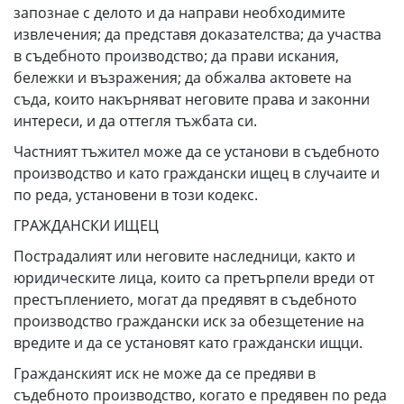
запознае с делото и да направи необходимите
извлечения; да представя доказателства; да участва
в съдебното производство; да прави искания,
бележки и възражения; да обжалва актовете на
съда, които накърняват неговите права и законни
интереси, и да оттегля тъжбата си.
Частният тъжител може да се установи в съдебното
производство и като граждански ищец в случаите и
по реда, установени в този кодекс.
ГРАЖДАНСКИ ИЩЕЦ
Пострадалият или неговите наследници, както и
юридическите лица, които са претърпели вреди от
престъплението, могат да предявят в съдебното
производство граждански иск за обезщетение на
вредите и да се установят като граждански ищци.
Гражданският иск не може да се предяви в
съдебното производство, когато е предявен по реда