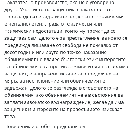
наказателно производство, ако не е уговорено
друго. Участието на защитник в наказателното
производство е задължително, когато: обвиняемият
е непълнолетен; страда от физически или
психически недостатъци, които му пречат да се
защитава сам; делото е за престъпление, за което се
предвижда лишаване от свобода не по-малко от
десет години или друго по-тежко наказание;
обвиняемият не владее български език; интересите
на обвиняемите са противоречиви и един от тях има
защитник; е направено искане за определяне на
мярка за неотклонение или обвиняемият е
задържан; делото се разглежда в отсъствието на
обвиняемия; ако обвиняемият не е в състояние да
заплати адвокатско възнаграждение, желае да има
защитник и интересите на правосъдието изискват
това.
Повереник и особен представител