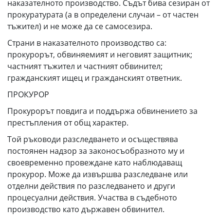
наказателното производство. Съдът бива сезиран от
прокуратурата (а в определени случаи – от частен
тъжител) и не може да се самосезира.
Страни в наказателното производство са:
прокурорът, обвиняемият и неговият защитник;
частният тъжител и частният обвинител;
гражданският ищец и гражданският ответник.
ПРОКУРОР
Прокурорът повдига и поддържа обвинението за
престъпления от общ характер.
Той ръководи разследването и осъществява
постоянен надзор за законосъобразното му и
своевременно провеждане като наблюдаващ
прокурор. Може да извършва разследване или
отделни действия по разследването и други
процесуални действия. Участва в съдебното
производство като държавен обвинител.