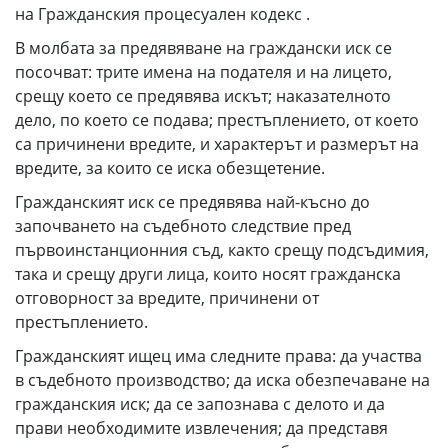
на Гражданския процесуален кодекс .
В молбата за предявяване на граждански иск се
посочват: трите имена на подателя и на лицето,
срещу което се предявява искът; наказателното
дело, по което се подава; престъплението, от което
са причинени вредите, и характерът и размерът на
вредите, за които се иска обезщетение.
Гражданският иск се предявява най-късно до
започването на съдебното следствие пред
първоинстанционния съд, както срещу подсъдимия,
така и срещу други лица, които носят гражданска
отговорност за вредите, причинени от
престъплението.
Гражданският ищец има следните права: да участва
в съдебното производство; да иска обезпечаване на
гражданския иск; да се запознава с делото и да
прави необходимите извлечения; да представя