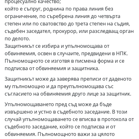
процесуално качество;
който е съпруг, роднина по права линия без
ограничение, по съребрена линия до четвърта
степен или по сватовство до трета степен на съдия,
съдебен заседател, прокурор, или разследващ орган
по делото.
Защитникът се избира и упълномощава от
обвиняемия, освен в случаите, предвидени в НПК.
Пълномощното се изготвя в писмена форма и се
подписва от обвиняемия и защитника.
Защитникът може да заверява преписи от даденото
му пълномощно и да преупълномощава със
съгласието на обвиняемия друго лице за защитник.
Упълномощаването пред съд може да бъде
извършено и устно в съдебното заседание. В този
случай упълномощаването се вписва в протокола от
съдебното заседание, който се подписва и от
обвиняемия. Пълномощното важи за цялото