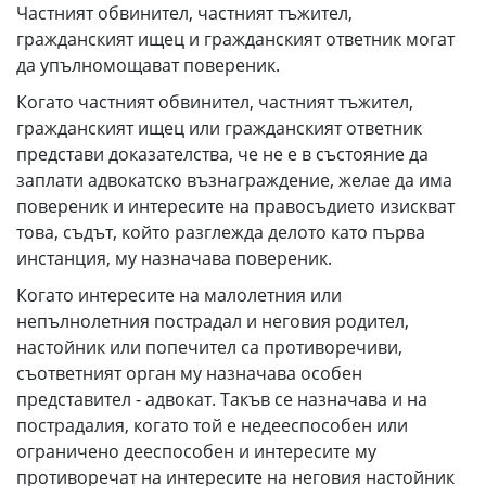
Частният обвинител, частният тъжител,
гражданският ищец и гражданският ответник могат
да упълномощават повереник.
Когато частният обвинител, частният тъжител,
гражданският ищец или гражданският ответник
представи доказателства, че не е в състояние да
заплати адвокатско възнаграждение, желае да има
повереник и интересите на правосъдието изискват
това, съдът, който разглежда делото като първа
инстанция, му назначава повереник.
Когато интересите на малолетния или
непълнолетния пострадал и неговия родител,
настойник или попечител са противоречиви,
съответният орган му назначава особен
представител - адвокат. Такъв се назначава и на
пострадалия, когато той е недееспособен или
ограничено дееспособен и интересите му
противоречат на интересите на неговия настойник