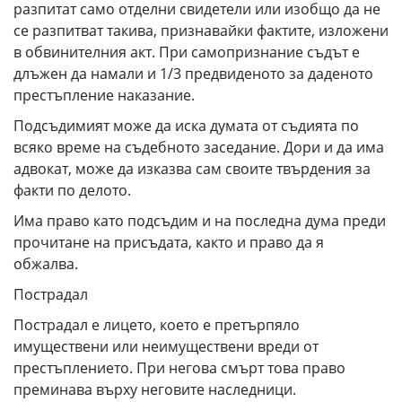
разпитат само отделни свидетели или изобщо да не
се разпитват такива, признавайки фактите, изложени
в обвинителния акт. При самопризнание съдът е
длъжен да намали и 1/3 предвиденото за даденото
престъпление наказание.
Подсъдимият може да иска думата от съдията по
всяко време на съдебното заседание. Дори и да има
адвокат, може да изказва сам своите твърдения за
факти по делото.
Има право като подсъдим и на последна дума преди
прочитане на присъдата, както и право да я
обжалва.
Пострадал
Пострадал е лицето, което е претърпяло
имуществени или неимуществени вреди от
престъплението. При негова смърт това право
преминава върху неговите наследници.