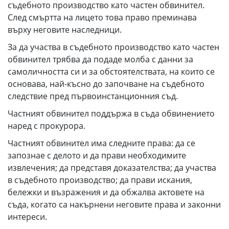
съдебното производство като частен обвинител.
След смъртта на лицето това право преминава
върху неговите наследници.
За да участва в съдебното производство като частен
обвинител трябва да подаде молба с данни за
самоличността си и за обстоятелствата, на които се
основава, най-късно до започване на съдебното
следствие пред първоинстанционния съд.
Частният обвинител поддържа в съда обвинението
наред с прокурора.
Частният обвинител има следните права: да се
запознае с делото и да прави необходимите
извлечения; да представя доказателства; да участва
в съдебното производство; да прави искания,
бележки и възражения и да обжалва актовете на
съда, когато са накърнени неговите права и законни
интереси.