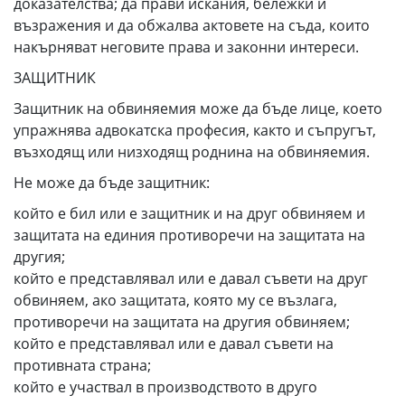
доказателства; да прави искания, бележки и
възражения и да обжалва актовете на съда, които
накърняват неговите права и законни интереси.
ЗАЩИТНИК
Защитник на обвиняемия може да бъде лице, което
упражнява адвокатска професия, както и съпругът,
възходящ или низходящ роднина на обвиняемия.
Не може да бъде защитник:
който е бил или е защитник и на друг обвиняем и
защитата на единия противоречи на защитата на
другия;
който е представлявал или е давал съвети на друг
обвиняем, ако защитата, която му се възлага,
противоречи на защитата на другия обвиняем;
който е представлявал или е давал съвети на
противната страна;
който е участвал в производството в друго