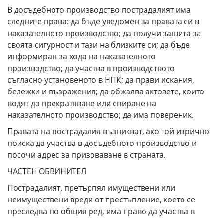
В досъдебното производство пострадалият има
следните права: да бъде уведомен за правата си в
наказателното производство; да получи защита за
своята сигурност и тази на близките си; да бъде
информиран за хода на наказателното
производство; да участва в производството
съгласно установеното в НПК; да прави искания,
бележки и възражения; да обжалва актовете, които
водят до прекратяване или спиране на
наказателното производство; да има повереник.
Правата на пострадалия възникват, ако той изрично
поиска да участва в досъдебното производство и
посочи адрес за призоваване в страната.
ЧАСТЕН ОБВИНИТЕЛ
Пострадалият, претърпял имуществени или
неимуществени вреди от престъпление, което се
преследва по общия ред, има право да участва в