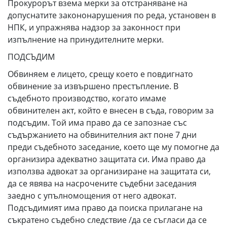
Прокурорът взема мерки за отстраняване на
допуснатите закононарушения по реда, установен в
НПК, и упражнява надзор за законност при
изпълнение на принудителните мерки.
ПОДСЪДИМ
Обвиняем е лицето, срещу което е повдигнато
обвинение за извършено престъпление. В
съдебното производство, когато имаме
обвинителен акт, който е внесен в съда, говорим за
подсъдим. Той има право да се запознае със
съдържанието на обвинителния акт поне 7 дни
преди съдебното заседание, което ще му помогне да
организира адекватно защитата си. Има право да
използва адвокат за организиране на защитата си,
да се явява на насрочените съдебни заседания
заедно с упълномощения от него адвокат.
Подсъдимият има право да поиска прилагане на
съкратено съдебно следствие /да се съгласи да се