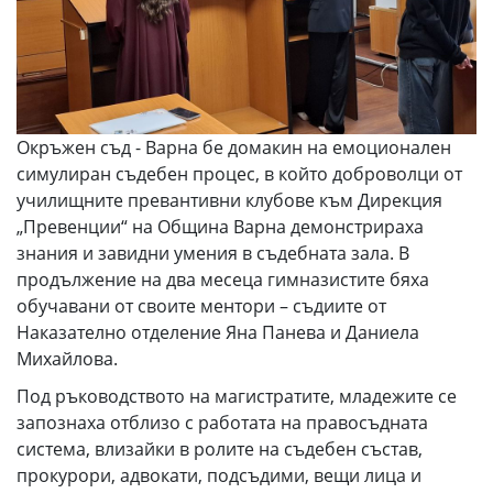
Окръжен съд - Варна бе домакин на емоционален
симулиран съдебен процес, в който доброволци от
училищните превантивни клубове към Дирекция
„Превенции“ на Община Варна демонстрираха
знания и завидни умения в съдебната зала. В
продължение на два месеца гимназистите бяха
обучавани от своите ментори – съдиите от
Наказателно отделение Яна Панева и Даниела
Михайлова.
Под ръководството на магистратите, младежите се
запознаха отблизо с работата на правосъдната
система, влизайки в ролите на съдебен състав,
прокурори, адвокати, подсъдими, вещи лица и