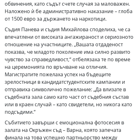
обвинения, като съдът счете случая за маловажен.
Наложено ѝ бе административно наказание – глоба
от 1500 евро за държането на наркотици.
Съдия Панева и съдия Михайлова споделиха, че са
впечатлени от високата ангажираност и сериозното
отношение на участниците. „Вашата отдаденост
показва, че младото поколение има силно развито
чувство за справедливост,“ отбелязаха те по време
на церемонията по връчване на отличия.
Магистратите пожелаха успех на бъдещите
зрелостници в кандидатстудентските кампании и
отправиха символично пожелание: „Да влизате в
съдебната зала само като част от съдебния състав
или в краен случай – като свидетели, но никога като
подсъдими.“
Събитието завърши с емоционална фотосесия в
залата на Окръжен съд – Варна, която запечата
финала на това успешно партньорство между