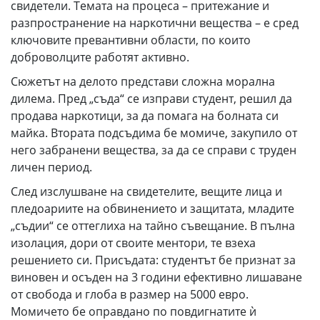
свидетели. Темата на процеса – притежание и
разпространение на наркотични вещества – е сред
ключовите превантивни области, по които
доброволците работят активно.
Сюжетът на делото представи сложна морална
дилема. Пред „съда“ се изправи студент, решил да
продава наркотици, за да помага на болната си
майка. Втората подсъдима бе момиче, закупило от
него забранени вещества, за да се справи с труден
личен период.
След изслушване на свидетелите, вещите лица и
пледоариите на обвинението и защитата, младите
„съдии“ се оттеглиха на тайно съвещание. В пълна
изолация, дори от своите ментори, те взеха
решението си. Присъдата: студентът бе признат за
виновен и осъден на 3 години ефективно лишаване
от свобода и глоба в размер на 5000 евро.
Момичето бе оправдано по повдигнатите ѝ