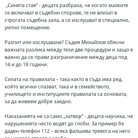
„Синята стая“ - децата разбраха, че когато малките
се включват в съдебни спорове, те не влизат в
строгата съдебна зала, а се изслушват в специално,
уютно помещение.
Разпит или изслушване? Съдия Михайлов обясни
важната разлика между тези две процедури и защо е
важно да се прави разграничение между деца под
14 и до 18 години.
Силата на правилата – така както в съда има ред,
който всички спазват, така и в семейството,
училището и институциите правилата са основата,
за да живеем добре заедно.
Наказанията не са само „затвор“ - децата научиха, че
нарушенията често водят до глоби. За пример бе
даден телефон 112 – всяка фалшива тревога на него