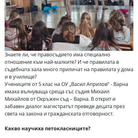
Знаете ли, че правосъдието има специално
отношение към най-малките? И че правилата в
съдебната зала много приличат на правилата у дома
и в училище?
Учениците от 5 клас на ОУ „Васил Априлов“ - Варна
имаха вълнуваща среща със съдия Михаил
Михайлов от Окръжен съд – Варна. В открит и
забавен диалог магистратът преведе децата през
света на закона и гражданската отговорност.
Какво научиха петокласниците?