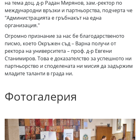
на тема доц. д-р Радан Мирянов, зам.-ректор по
международни връзки и партньорства, подчерта че
"Администрацията е гръбнакът на една
организация."
Огромно признание за нас бе благодарственото
писмо, което Окръжен съд – Варна получи от
ректора на университета – проф. д-р Евгени
Станимиров. Това е доказателство за успешното ни
партньорство и споделената ни мисия да задържим
младите таланти в града ни.
Фотогалерия