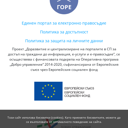
ГОРЕ
Единен портал за електронно правосъдие
Политика за достъпност
Политика за защита на личните данни
Проект „Доразвитие и централизиране на порталите в СП за
достъп на граждани до информация, е-услуги и е-правосъдие“, се
осъществява с финансовата подкрепа на Оперативна програма
„Добро управление“ 2014-2020, съфинансирана от Европейския
съюз чрез Европейския социален фонд
Този сайт използва бисквитки (cookies). Като приемете бисквитките, можете да
се възползвате от оптималното поведение на сайта.