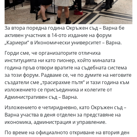
За втора поредна година Окръжен съд – Варна бе
активен участник в 14-ото издание на форум
„Кариери“ в Икономически университет – Варна.
Горди сме, че организаторите отличиха
институцията ни като пионер, който миналата
година пръв отвори вратите на съдебната система
за този форум. Радваме се, че по думите на неговите
създатели сме „трасирахме пътя“ и тази година към
изложението се присъединиха и колегите от
Административен съд – Варна.
Изложението е четиридневно, като Окръжен съд –
Варна участва в деня отделен за представяне на
икономика, администрация и управление.
По време на официалното откриване на втория ден