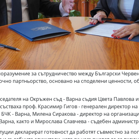
разумение за сътрудничество между Български Червен к
очно партньорство, основано на споделени ценности, о
едателя на Окръжен съд - Варна съдия Цвета Павлова и
състваха проф. Красимир Гигов - генерален директор н
БЧК - Варна, Милена Сиракова - директор на организация
Варна, както и Мирослава Славчева - съдебен администр
итуции декларират готовност да работят съвместно за п