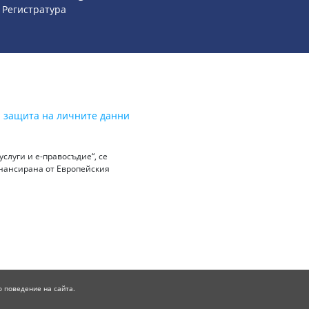
- Регистратура
а защита на личните данни
слуги и е-правосъдие“, се
инансирана от Европейския
о поведение на сайта.