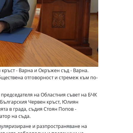
ръст - Варна и Окръжен съд - Варна.
бществена отговорност и стремеж към по-
 председателя на Областния съвет на БЧК
а Българския Червен кръст, Юлиян
та в града, съдия Стоян Попов -
атор на съда.
опуляризиране и разпространяване на