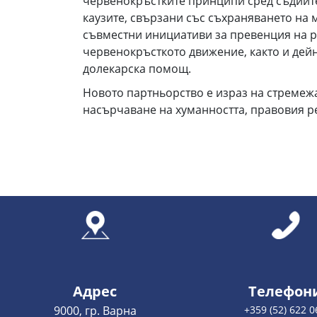
червенокръстките принципи сред съдиите
каузите, свързани със съхраняването на
съвместни инициативи за превенция на р
червенокръсткото движение, както и дейн
долекарска помощ.
Новото партньорство е израз на стремежа 
насърчаване на хуманността, правовия ре
Адрес
Телефон
9000, гр. Варна
+359 (52) 622 0