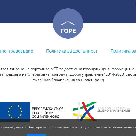
ГОРЕ
нно правосъдие
Политика за достъпност
Политика з
трализиране на порталите в СП за достъп на граждани до информация, е-у
а подкрепа на Оперативна програма „Добро управление“ 2014-2020, съф
съюз чрез Европейския социален фонд
исквитки (cookies). Като приемете бисквитките, можете да се възползвате от оптималнот