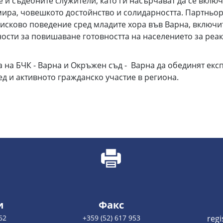
 и съдебните служители, като ги насърчават да се вклю
 мира, човешкото достойнство и солидарността. Партньо
исково поведение сред младите хора във Варна, включи
ости за повишаване готовността на населението за реак
на БЧК - Варна и Окръжен съд - Варна да обединят експе
д и активното гражданско участие в региона.
и
Факс
62
+359 (52) 617 953
reg