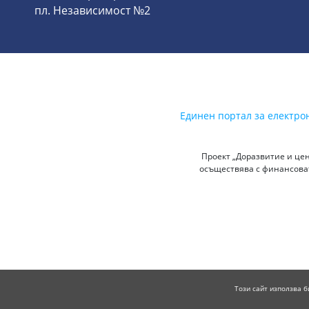
пл. Независимост №2
Единен портал за електро
Проект „Доразвитие и цен
осъществява с финансоват
Този сайт използва б