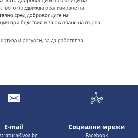
чат като доброволци и посланици на
рството предвижда реализиране на
телно сред доброволците на
ция при бедствия и за оказване на първа
ртиза и ресурси, за да работят за
E-mail
Социални мрежи
istratura@vos.bg
Facebook