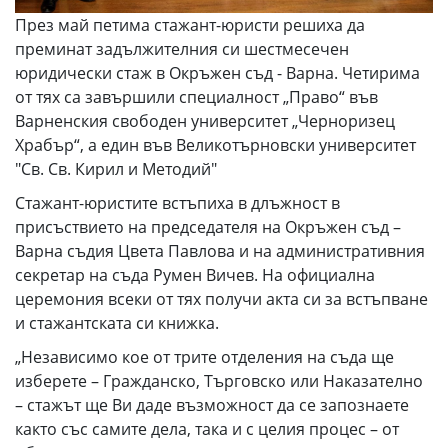
През май петима стажант-юристи решиха да
преминат задължителния си шестмесечен
юридически стаж в Окръжен съд - Варна. Четирима
от тях са завършили специалност „Право“ във
Варненския свободен университет „Черноризец
Храбър“, а един във Великотърновски университет
"Св. Св. Кирил и Методий"
Стажант-юристите встъпиха в длъжност в
присъствието на председателя на Окръжен съд –
Варна съдия Цвета Павлова и на административния
секретар на съда Румен Вичев. На официална
церемония всеки от тях получи акта си за встъпване
и стажантската си книжка.
„Независимо кое от трите отделения на съда ще
изберете – Гражданско, Търговско или Наказателно
– стажът ще Ви даде възможност да се запознаете
както със самите дела, така и с целия процес – от