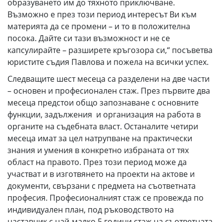
образуването им до тяхното приключване.
Възможно е през този период интересът Ви към
материята да се промени – и то в положителна
посока. Дайте си тази възможност и не се
капсулирайте – разширете кръгозора си,“ посъветва
юристите съдия Павлова и пожела на всички успех.
Следващите шест месеца са разделени на две части
– основен и професионален стаж. През първите два
месеца предстои общо запознаване с основните
функции, задължения и организация на работа в
органите на съдебната власт. Останалите четири
месеца имат за цел натрупване на практически
знания и умения в конкретно избраната от тях
област на правото. През този период може да
участват и в изготвянето на проекти на актове и
документи, свързани с предмета на съответната
професия. Професионалният стаж се провежда по
индивидуален план, под ръководството на
наставник с най-малко 5 години стаж на съответната