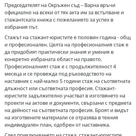
Председателят на Окръжен съд – Варна връчи
официално на всеки от тях акта им за встъпване и
стажантската книжа с пожеланието за успех в
избрания път.
Стажът на стажант-юристите е половин година - общ
и професионален. Целта на професионалния стаж е
да придобият практически знания и умения в
конкретно избраната област на правото.
Професионалният стаж е с продължителност 4
месеца и се провежда под ръководството на
наставник с най-малко 5 години стаж на съответната
длъжност или съответната професия. Стажант-
юристите задължително участват в изготвянето на
проекти на актове и документи, свързани с предмета
на дейност на съответната професия. Броят и видът
на изготвените материали се отразява в техния
индивидуален план, одобрен от наставника.
След приключването на стажа, стажант-юристите