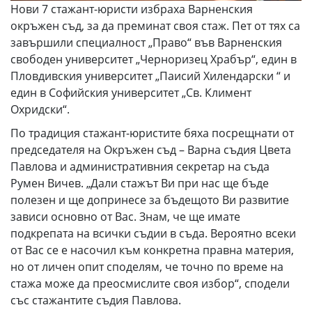
Нови 7 стажант-юристи избраха Варненския
окръжен съд, за да преминат своя стаж. Пет от тях са
завършили специалност „Право“ във Варненския
свободен университет „Черноризец Храбър“, един в
Пловдивския университет „Паисий Хилендарски “ и
един в Софийския университет „Св. Климент
Охридски“.
По традиция стажант-юристите бяха посрещнати от
председателя на Окръжен съд – Варна съдия Цвета
Павлова и административния секретар на съда
Румен Вичев. „Дали стажът Ви при нас ще бъде
полезен и ще допринесе за бъдещото Ви развитие
зависи основно от Вас. Знам, че ще имате
подкрепата на всички съдии в съда. Вероятно всеки
от Вас се е насочил към конкретна правна материя,
но от личен опит споделям, че точно по време на
стажа може да преосмислите своя избор“, сподели
със стажантите съдия Павлова.