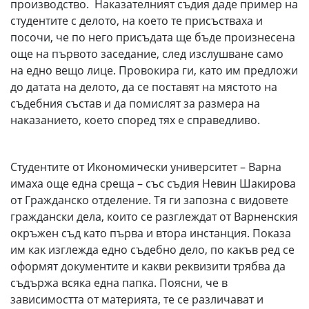
производство. Наказателният съдия даде пример на
студентите с делото, на което те присъстваха и
посочи, че по него присъдата ще бъде произнесена
още на първото заседание, след изслушване само
на едно вещо лице. Провокира ги, като им предложи
до датата на делото, да се поставят на мястото на
съдебния състав и да помислят за размера на
наказанието, което според тях е справедливо.
Студентите от Икономически университет – Варна
имаха още една среща – със съдия Невин Шакирова
от Гражданско отделение. Тя ги запозна с видовете
граждански дела, които се разглеждат от Варненския
окръжен съд като първа и втора инстанция. Показа
им как изглежда едно съдебно дело, по какъв ред се
оформят документите и какви реквизити трябва да
съдържа всяка една папка. Поясни, че в
зависимостта от материята, те се различават и