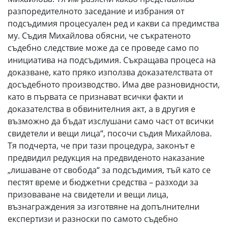
разпоредителното заседание и избрания от
подсъдимия процесуален ред и какви са предимства
му. Съдия Михайлова обясни, че съкратеното
съдебно следствие може да се проведе само по
инициатива на подсъдимия. Съкращава процеса на
доказване, като пряко използва доказателствата от
досъдебното производство. Има две разновидности,
като в първата се признават всички факти и
доказателства в обвинителния акт, а в другия е
възможно да бъдат изслушани само част от всички
свидетели и вещи лица“, посочи съдия Михайлова.
Тя подчерта, че при тази процедура, законът е
предвидил редукция на предвиденото наказание
„лишаване от свобода“ за подсъдимия, тъй като се
пестят време и бюджетни средства – разходи за
призоваване на свидетели и вещи лица,
възнаграждения за изготвяне на допълнителни
експертизи и разноски по самото съдебно