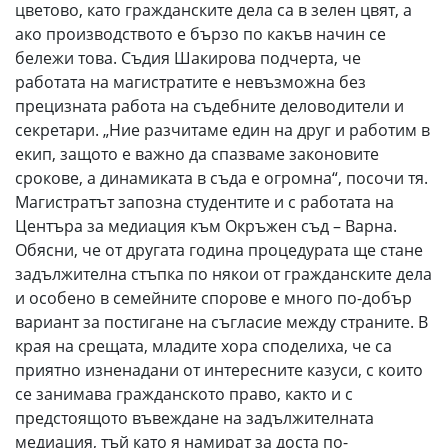
цветово, като гражданските дела са в зелен цвят, а
ако производството е бързо по какъв начин се
бележи това. Съдия Шакирова подчерта, че
работата на магистратите е невъзможна без
прецизната работа на съдебните деловодители и
секретари. „Ние разчитаме един на друг и работим в
екип, защото е важно да спазваме законовите
срокове, а динамиката в съда е огромна“, посочи тя.
Магистратът запозна студентите и с работата на
Центъра за медиация към Окръжен съд – Варна.
Обясни, че от другата година процедурата ще стане
задължителна стъпка по някои от гражданските дела
и особено в семейните спорове е много по-добър
вариант за постигане на съгласие между страните. В
края на срещата, младите хора споделиха, че са
приятно изненадани от интересните казуси, с които
се занимава гражданското право, както и с
предстоящото въвеждане на задължителната
медиация, тъй като я намират за доста по-