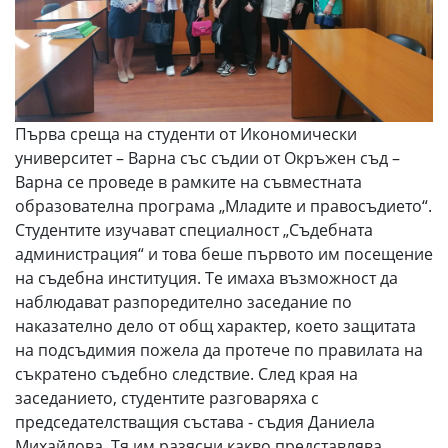
Първа среща на студенти от Икономически
университет – Варна със съдии от Окръжен съд –
Варна се проведе в рамките на съвместната
образователна програма „Младите и правосъдието“.
Студентите изучават специалност „Съдебната
администрация“ и това беше първото им посещение
на съдебна институция. Те имаха възможност да
наблюдават разпоредително заседание по
наказателно дело от общ характер, което защитата
на подсъдимия пожела да протече по правилата на
съкратено съдебно следствие. След края на
заседанието, студентите разговаряха с
председателстващия състава - съдия Даниела
Михайлова. Тя им разясни какво представлява