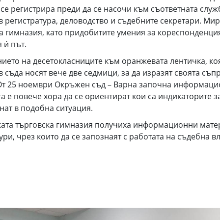
а се регистрира преди да се насочи към съответната сл
в регистратура, деловодство и съдебните секретари. Ми
а гимназия, като придобитите умения за кореспонденция
и́ път.
ето на десетокласниците към оранжевата лентичка, коят
 в съда носят вече две седмици, за да изразят своята съ
От 25 ноември Окръжен съд – Варна започна информацио
 е повече хора да се ориентират кои са индикаторите з
нат в подобна ситуация.
ската търговска гимназия получиха информационни матер
ри, чрез които да се запознаят с работата на съдебна вл