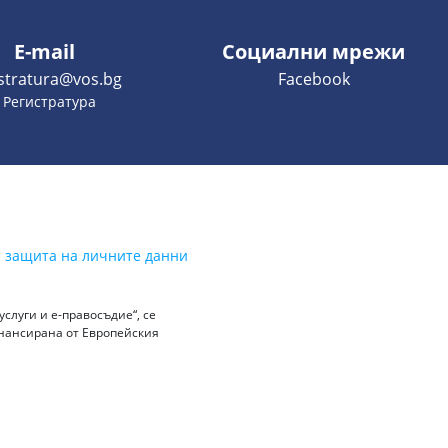
E-mail
Социални мрежи
istratura@vos.bg
Facebook
- Регистратура
а защита на личните данни
слуги и е-правосъдие“, се
инансирана от Европейския