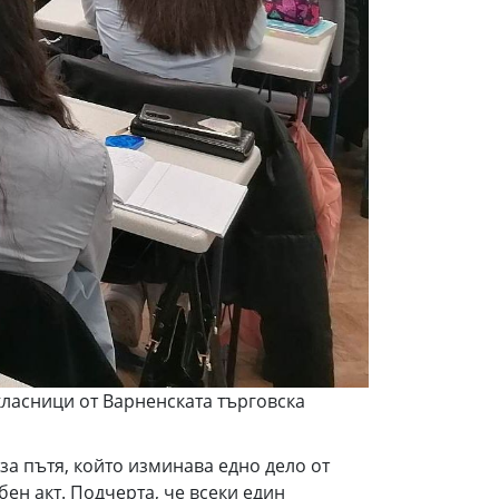
ласници от Варненската търговска
за пътя, който изминава едно дело от
ен акт. Подчерта, че всеки един