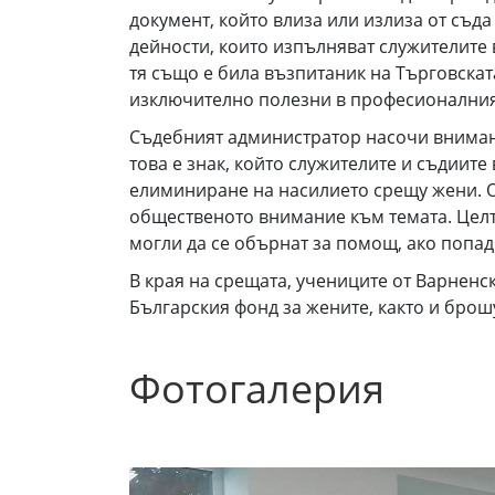
документ, който влиза или излиза от съд
дейности, които изпълняват служителите 
тя също е била възпитаник на Търговскат
изключително полезни в професионалния 
Съдебният администратор насочи внимани
това е знак, който служителите и съдиите
елиминиране на насилието срещу жени. 
общественото внимание към темата. Целта
могли да се обърнат за помощ, ако попад
В края на срещата, учениците от Варнен
Българския фонд за жените, както и брошу
Фотогалерия