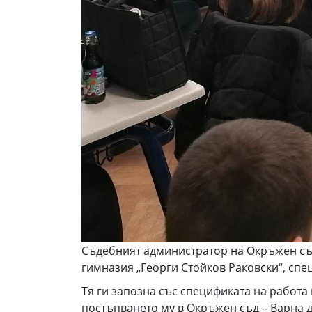
Съдебният администратор на Окръжен съд
гимназия „Георги Стойков Раковски“, сп
Тя ги запозна със спецификата на работа
постъпването му в Окръжен съд – Варна д