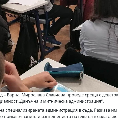
 – Варна, Мирослава Славчева проведе среща с деветок
ециалност „Данъчна и митническа администрация“.
 на специализираната администрация в съда. Разказа им 
о приключването и изпълнението на влязъл в сила съдеб