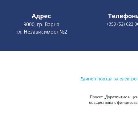
Адрес
Телефон
9000, гр. Варна
+359 (52) 622 0
пл. Независимост №2
Единен портал за електро
Проект „Доразвитие и цен
осъществява с финансоват