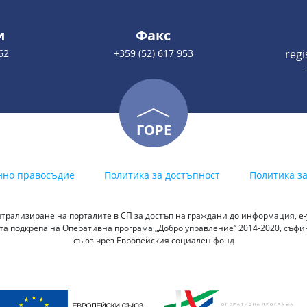
и
Факс
62
+359 (52) 617 953
reg
ГОРЕ
нно правосъдие
Политика за достъпност
Политика з
трализиране на порталите в СП за достъп на граждани до информация, е-у
а подкрепа на Оперативна програма „Добро управление“ 2014-2020, съф
съюз чрез Европейския социален фонд