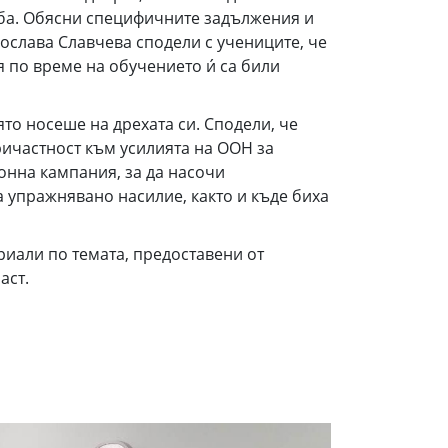
ужба. Обясни специфичните задължения и
рослава Славчева сподели с учениците, че
 по време на обучението и́ са били
о носеше на дрехата си. Сподели, че
причастност към усилията на ООН за
нна кампания, за да насочи
а упражнявано насилие, както и къде биха
иали по темата, предоставени от
аст.