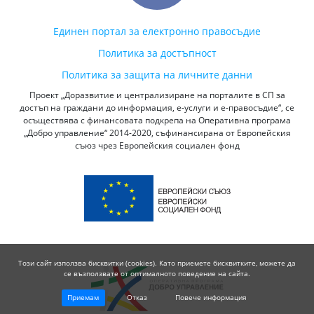
Единен портал за електронно правосъдие
Политика за достъпност
Политика за защита на личните данни
Проект „Доразвитие и централизиране на порталите в СП за
достъп на граждани до информация, е-услуги и е-правосъдие“, се
осъществява с финансовата подкрепа на Оперативна програма
„Добро управление“ 2014-2020, съфинансирана от Европейския
съюз чрез Европейския социален фонд
Този сайт използва бисквитки (cookies). Като приемете бисквитките, можете да
се възползвате от оптималното поведение на сайта.
Приемам
Отказ
Повече информация