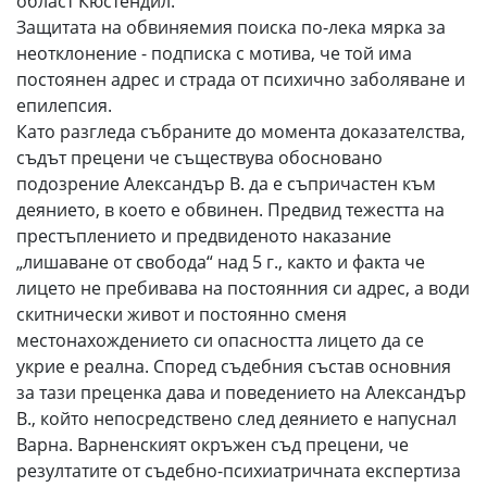
област Кюстендил.
Защитата на обвиняемия поиска по-лека мярка за
неотклонение - подписка с мотива, че той има
постоянен адрес и страда от психично заболяване и
епилепсия.
Като разгледа събраните до момента доказателства,
съдът прецени че съществува обосновано
подозрение Александър В. да е съпричастен към
деянието, в което е обвинен. Предвид тежестта на
престъплението и предвиденото наказание
„лишаване от свобода“ над 5 г., както и факта че
лицето не пребивава на постоянния си адрес, а води
скитнически живот и постоянно сменя
местонахождението си опасността лицето да се
укрие е реална. Според съдебния състав основния
за тази преценка дава и поведението на Александър
В., който непосредствено след деянието е напуснал
Варна. Варненският окръжен съд прецени, че
резултатите от съдебно-психиатричната експертиза