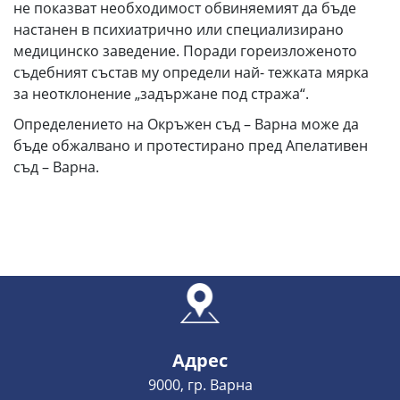
не показват необходимост обвиняемият да бъде
настанен в психиатрично или специализирано
медицинско заведение. Поради гореизложеното
съдебният състав му определи най- тежката мярка
за неотклонение „задържане под стража“.
Определението на Окръжен съд – Варна може да
бъде обжалвано и протестирано пред Апелативен
съд – Варна.
Адрес
9000, гр. Варна