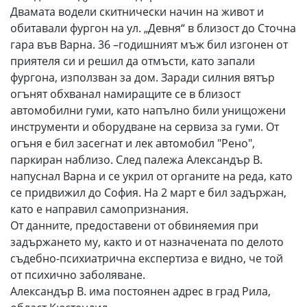
Двамата водели скитнически начин на живот и
обитавали фургон на ул. „Девня“ в близост до Сточна
гара във Варна. 36 –годишният мъж бил изгонен от
приятеля си и решил да отмъсти, като запали
фургона, използван за дом. Заради силния вятър
огънят обхванал намиращите се в близост
автомобилни гуми, като напълно били унищожени
инструменти и оборудване на сервиза за гуми. От
огъня е бил засегнат и лек автомобил "Рено",
паркиран наблизо. След палежа Александър В.
напуснал Варна и се укрил от органите на реда, като
се придвижил до София. На 2 март е бил задържан,
като е направил самопризнания.
От данните, предоставени от обвиняемия при
задържането му, както и от назначената по делото
съдебно-психиатрична експертиза е видно, че той
от психично заболяване.
Александър В. има постоянен адрес в град Рила,