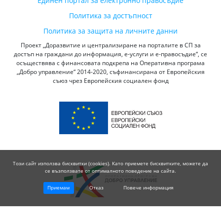
Единен портал за електронно правосъдие
Политика за достъпност
Политика за защита на личните данни
Проект „Доразвитие и централизиране на порталите в СП за
достъп на граждани до информация, е-услуги и е-правосъдие“, се
осъществява с финансовата подкрепа на Оперативна програма
„Добро управление“ 2014-2020, съфинансирана от Европейския
съюз чрез Европейския социален фонд
Този сайт използва бисквитки (cookies). Като приемете бисквитките, можете да
се възползвате от оптималното поведение на сайта.
Приемам
Отказ
Повече информация
© 2026 Висш Съдебен Съвет - Република България