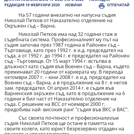
РЕДАКЦИЯ 19 ФЕВРУАРИ 2020
НОВИНИ
ОТПЕЧАТАЙ
На 57 години внезапно ни напусна съдия
Николай Петков от Наказателно отделение на
Окръжен съд – Варна.
Николай Петков има над 32 години стаж в
съдебната система. Професионалният му път на
съдия започва през 1987 година в Районен съд –
Търговище, като през 1992 г. е и.д. председател на
съда, а от 1992 г. до 1994 г. е председател на Районен
съд - Търговище. От 15 март 1994 г. встъпва в
длъжност като съдия във Военен съд – Варна, където
преминават 20 години от кариерата му. В периода
октомври 2007 г. – юни 2008 г. е и.д. председател на
Военен съд – Варна, а в продължение на 8 г. е негов
зам. председател. От април 2014 г. е съдия във
Варненския окръжен съд, като в продължение на 6
години е бил част от Наказателно отделение на
съда. С решение на ВСС от ноември 2000 г.
придобива най- високия ранг "съдия във ВКС и ВАС".
Със своята почтеност и професионализъм
съдия Николай Петков ще остане в паметта на
своите колеги, като юрист безрезервно отдаден на