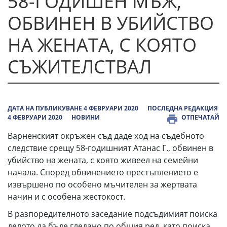
58-ГОДИШЕН МЪЖ,
ОБВИНЕН В УБИЙСТВО
НА ЖЕНАТА, С КОЯТО
СЪЖИТЕЛСТВАЛ
ДАТА НА ПУБЛИКУВАНЕ 4 ФЕВРУАРИ 2020
ПОСЛЕДНА РЕДАКЦИЯ
4 ФЕВРУАРИ 2020
НОВИНИ
ОТПЕЧАТАЙ
Варненският окръжен съд даде ход на съдебното
следствие срещу 58-годишният Атанас Г., обвинен в
убийство на жената, с която живеел на семейни
начала. Според обвинението престъплението е
извършено по особено мъчителен за жертвата
начин и с особена жестокост.
В разпоредителното заседание подсъдимият поиска
делото да бъде гледано по общия ред, като поиска