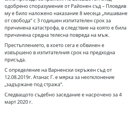
одобрено споразумение от Районен съд – Пловдив
му е било наложено наказание 8 месеца „лишаване
от свобода“ с 3 годишен изпитателен срок за
причинена катастрофа, в следствие на която е била
причинена средна телесна повреда на мъж.
Престъплението, в което сега е обвинен е
извършено в изпитателния срок на предходна
присъда.
С определение на Варненски окръжен съд от
12.08.2019г. Атанас Г. е мярка за неотклонение
„задържане под стража“.
Следващото съдебно заседание е насрочено за 4
март 2020 г.