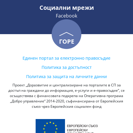
Социални мрежи
Facebook
ГОРЕ
Единен портал за електронно правосъдие
Политика за достъпност
Политика за защита на личните данни
Проект „Доразвитие и централизиране на порталите в СП за
достъп на граждани до информация, е-услуги и е-правосъдие“, се
осъществява с финансовата подкрепа на Оперативна програма
„Добро управление“ 2014-2020, съфинансирана от Европейския
съюз чрез Европейския социален фонд