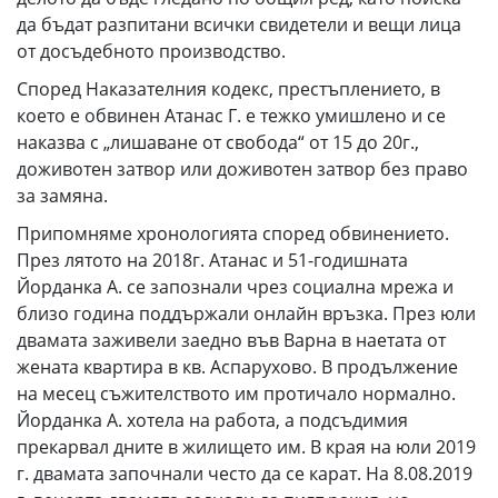
да бъдат разпитани всички свидетели и вещи лица
от досъдебното производство.
Според Наказателния кодекс, престъплението, в
което е обвинен Атанас Г. е тежко умишлено и се
наказва с „лишаване от свобода“ от 15 до 20г.,
доживотен затвор или доживотен затвор без право
за замяна.
Припомняме хронологията според обвинението.
През лятото на 2018г. Атанас и 51-годишната
Йорданка А. се запознали чрез социална мрежа и
близо година поддържали онлайн връзка. През юли
двамата заживели заедно във Варна в наетата от
жената квартира в кв. Аспарухово. В продължение
на месец съжителството им протичало нормално.
Йорданка А. хотела на работа, а подсъдимия
прекарвал дните в жилището им. В края на юли 2019
г. двамата започнали често да се карат. На 8.08.2019