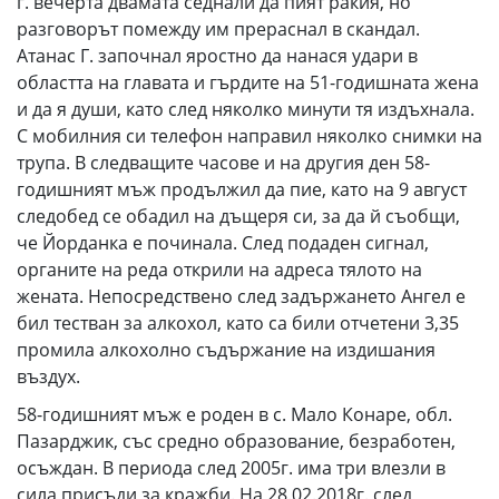
г. вечерта двамата седнали да пият ракия, но
разговорът помежду им прераснал в скандал.
Атанас Г. започнал яростно да нанася удари в
областта на главата и гърдите на 51-годишната жена
и да я души, като след няколко минути тя издъхнала.
С мобилния си телефон направил няколко снимки на
трупа. В следващите часове и на другия ден 58-
годишният мъж продължил да пие, като на 9 август
следобед се обадил на дъщеря си, за да й съобщи,
че Йорданка е починала. След подаден сигнал,
органите на реда открили на адреса тялото на
жената. Непосредствено след задържането Ангел е
бил тестван за алкохол, като са били отчетени 3,35
промила алкохолно съдържание на издишания
въздух.
58-годишният мъж е роден в с. Мало Конаре, обл.
Пазарджик, със средно образование, безработен,
осъждан. В периода след 2005г. има три влезли в
сила присъди за кражби. На 28.02.2018г. след