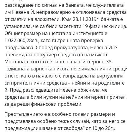
разследване по сигнал на банката, че служителката
им Невена Й. неправомерно е отклонявала средства
от сметки на вложители. Към 28.11.2019г. банката е
установила, че са били засегнати 19 физически лица.
Общият размер на щетата за институцията е
1 022 060,28лв., като вътрешната проверка
продължава. Според прокуратурата, Невена Й. е
превеждала по куриер средствата на мъж от
Монтана, с когото се запознала в интернет. 38-
годишната варненка никога не е имала лични срещи
с него, като в началото е изпращала на виртуалния
си приятел лични средства – нейни и на родителите
й. Пред разследващите Невена обяснила, че
средствата били нужни на нейния интернет приятел,
за да реши финансови проблеми.
Престъплението е в особено големи размери и
представлява особено тежък случай, като за него се
предвижда „лишаване от свобода“ от 10 до 20г.,