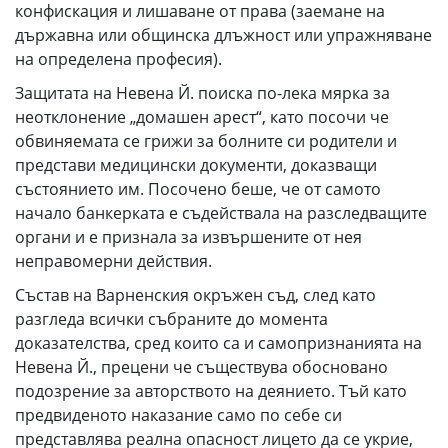
конфискация и лишаване от права (заемане на
държавна или общинска длъжност или упражняване
на определена професия).
Защитата на Невена Й. поиска по-лека мярка за
неотклонение „домашен арест“, като посочи че
обвиняемата се грижи за болните си родители и
представи медицински документи, доказващи
състоянието им. Посочено беше, че от самото
начало банкерката е съдействала на разследващите
органи и е признала за извършените от нея
неправомерни действия.
Състав на Варненския окръжен съд, след като
разгледа всички събраните до момента
доказателства, сред които са и самопризнанията на
Невена Й., прецени че съществува обосновано
подозрение за авторството на деянието. Тъй като
предвиденото наказание само по себе си
представлява реална опасност лицето да се укрие,