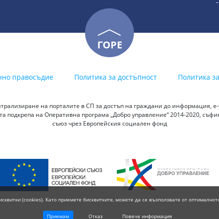
ГОРЕ
нно правосъдие
Политика за достъпност
Политика з
трализиране на порталите в СП за достъп на граждани до информация, е-у
а подкрепа на Оперативна програма „Добро управление“ 2014-2020, съф
съюз чрез Европейския социален фонд
исквитки (cookies). Като приемете бисквитките, можете да се възползвате от оптималнот
Приемам
Отказ
Повече информация