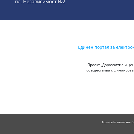
пл. Независимост №2
Единен портал за електро
Проект „Доразвитие и цен
осъществява с финансоват
Този сайт използва б