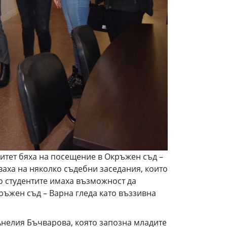
ситет бяха на посещение в Окръжен съд –
ваха на няколко съдебни заседания, които
то студентите имаха възможност да
ръжен съд – Варна гледа като въззивна
Анелия Бъчварова, която запозна младите