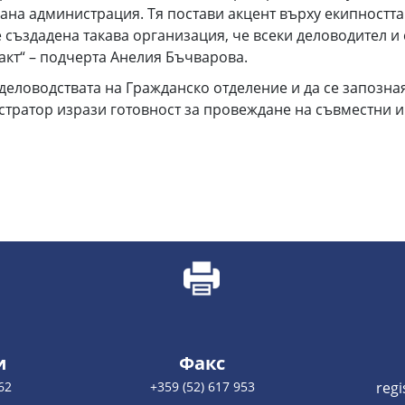
ана администрация. Тя постави акцент върху екипността
 създадена такава организация, че всеки деловодител и
 акт“ – подчерта Анелия Бъчварова.
деловодствата на Гражданско отделение и да се запозна
истратор изрази готовност за провеждане на съвместни 
и
Факс
62
+359 (52) 617 953
reg