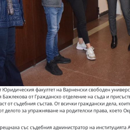
 от Юридическия факултет на Варненски свободен универ
 Бажлекова от Гражданско отделение на съда и присъст
аст от съдебния състав. От всички граждански дела, кои
от делото за упражняване на родителски права, което Ок
 срещнаха със съдебния администратор на институцията 