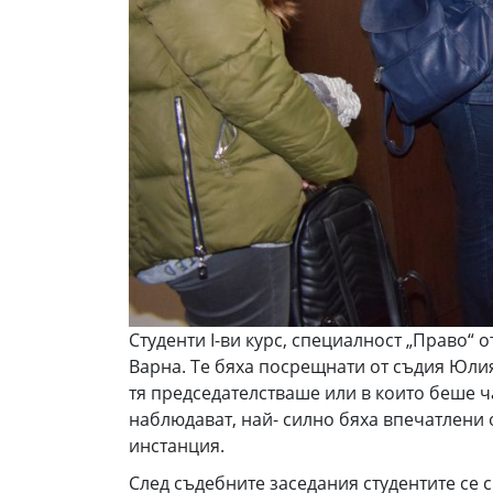
Студенти I-ви курс, специалност „Право“
Варна. Те бяха посрещнати от съдия Юлия
тя председателстваше или в които беше ч
наблюдават, най- силно бяха впечатлени 
инстанция.
След съдебните заседания студентите се