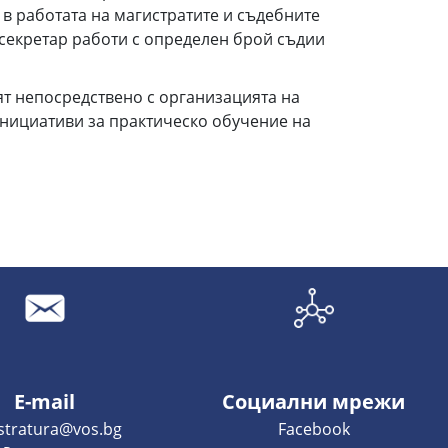
 в работата на магистратите и съдебните
 секретар работи с определен брой съдии
ят непосредствено с организацията на
инициативи за практическо обучение на
E-mail
Социални мрежи
istratura@vos.bg
Facebook