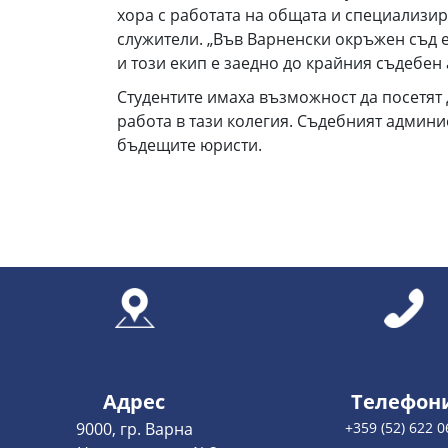
хора с работата на общата и специализир
служители. „Във Варненски окръжен съд е
и този екип е заедно до крайния съдебен
Студентите имаха възможност да посетят 
работа в тази колегия. Съдебният админ
бъдещите юристи.
Адрес
Телефон
9000, гр. Варна
+359 (52) 622 0