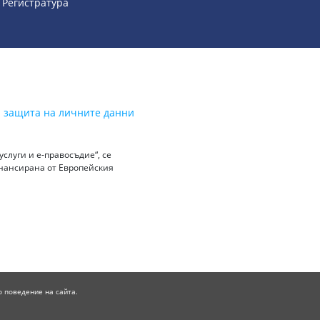
- Регистратура
а защита на личните данни
слуги и е-правосъдие“, се
инансирана от Европейския
о поведение на сайта.