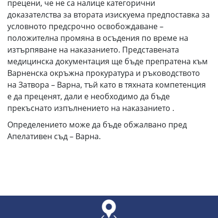
прецени, че не са налице категорични
доказателства за втората изискуема предпоставка за
условното предсрочно освобождаване –
положителна промяна в осъдения по време на
изтърпяване на наказанието. Представената
медицинска документация ще бъде препратена към
Варненска окръжна прокуратура и ръководството
на Затвора – Варна, тъй като в тяхната компетенция
е да преценят, дали е необходимо да бъде
прекъснато изпълнението на наказанието .
Определението може да бъде обжалвано пред
Апелативен съд – Варна.