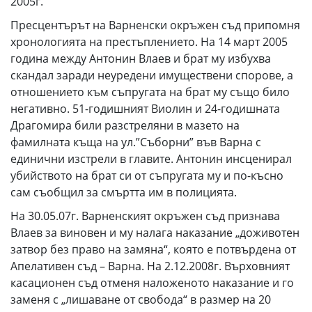
2005г.
Пресцентърът на Варненски окръжен съд припомня
хронологията на престъплението. На 14 март 2005
година между Антонин Влаев и брат му избухва
скандал заради неуредени имуществени спорове, а
отношението към съпругата на брат му също било
негативно. 51-годишният Виолин и 24-годишната
Драгомира били разстреляни в мазето на
фамилната къща на ул.”Съборни” във Варна с
единични изстрели в главите. Антонин инсценирал
убийството на брат си от съпругата му и по-късно
сам съобщил за смъртта им в полицията.
На 30.05.07г. Варненският окръжен съд признава
Влаев за виновен и му налага наказание „доживотен
затвор без право на замяна“, която е потвърдена от
Апелативен съд – Варна. На 2.12.2008г. Върховният
касационен съд отменя наложеното наказание и го
заменя с „лишаване от свобода“ в размер на 20