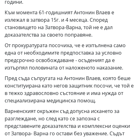
години.
Към момента 61-годишният Антонин Влаев е
излежал в затвора 15г. и 4 месеца. Според
становището на Затвора-Варна, той не е дал
доказателства за своето поправяне.
От прокуратурата посочиха, че е изпълнена само
една от необходимите предпоставка за условно
предсрочно освобождаване - осъденият да е
изтърпял половината от наложеното наказание.
Пред съда съпругата на Антонин Влаев, която беше
конституирана като негов защитник посочи, че той е
в тежко здравословно състояние и има нужда от
специализирана медицинска помощ.
Варненският окръжен съд допусна искането за
разглеждане, но след като се запозна с
представените доказателства и комплексни оценки
от Затвора- Варна го остави без уважение. Съдът