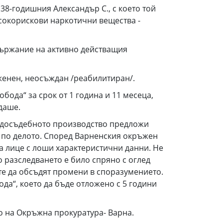
8-годишния Александър С., с което той
исокорискови наркотични вещества -
ъдържание на активно действащия
еженен, неосъждан /реабилитиран/.
ода“ за срок от 1 година и 11 месеца,
ждаше.
от досъдебното производство предложи
е по делото. Според Варненския окръжен
 за лице с лоши характеристични данни. Не
 разследването е било спряно с оглед
е да обсъдят промени в споразумението.
да“, което да бъде отложено с 5 години
о на Окръжна прокуратура- Варна.