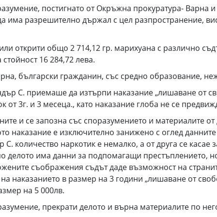
зумение, постигнато от Окръжна прокуратура- Варна и 3
з да има разрешително държал с цел разпространение, в
 били открити общо 2 714,12 гр. марихуана с различно с
стойност 16 284,72 лева.
арна, български гражданин, със средно образование, н
ър С. приемаше да изтърпи наказание „лишаване от своб
к от 3г. и 3 месеца., като наказание глоба не се предви
раните и се запозна със споразумението и материалите 
ото наказание е изключително занижено с оглед даннит
р С. количество наркотик е немалко, а от друга се касае
по делото има данни за подпомагащи престъплението, но
ожените съображения съдът даде възможност на странит
а наказанието в размер на 3 години „лишаване от свобо
азмер на 5 000лв.
разумение, прекрати делото и върна материалите по нег