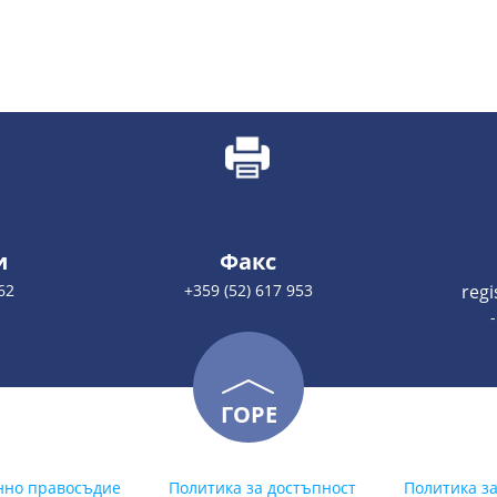
и
Факс
62
+359 (52) 617 953
reg
ГОРЕ
нно правосъдие
Политика за достъпност
Политика з