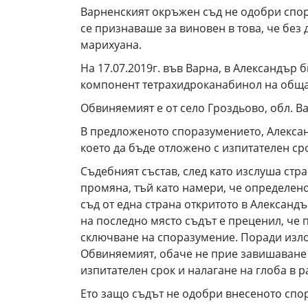
Варненският окръжен съд не одобри спора
се признаваше за виновен в това, че бе
марихуана.
На 17.07.2019г. във Варна, в Александър
компонент тетрахидроканабинол на обща 
Обвиняемият е от село Гроздьово, обл. В
В предложеното споразумението, Александ
което да бъде отложено с изпитателен сро
Съдебният състав, след като изслуша ст
промяна, тъй като намери, че определен
съд от една страна откритото в Александъ
на последно място съдът е преценил, че 
сключване на споразумение. Поради изл
Обвиняемият, обаче не прие завишаване н
изпитателен срок и налагане на глоба в р
Ето защо съдът не одобри внесеното спо