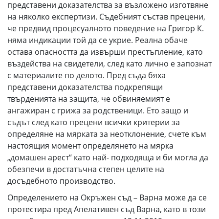
представени доказателства за възложено изготвяне
на няколко експертизи. Съдебният състав прецени,
че предвид процесуалното поведение на Григор К.
няма индикации той да се укрие. Реална обаче
остава опасността да извърши престъпление, като
въздейства на свидетели, след като лично е запознат
с материалите по делото. Пред съда бяха
представени доказателства подкрепящи
твърденията на защита, че обвиняемият е
ангажиран с грижа за родственици. Ето защо и
съдът след като прецени всички критерии за
определяне на мярката за неотклонение, счете към
настоящия момент определянето на мярка
„домашен арест“ като най- подходяща и би могла да
обезпечи в достатъчна степен целите на
досъдебното производство.
Определението на Окръжен съд – Варна може да се
протестира пред Апелативен съд Варна, като в този