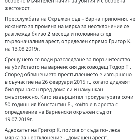
особено мъчителен начин за убития и с особена
жестокост.
Пресслужбата на Окръжен съд – Варна припомня, че
искането за промяна на мярка за неотклонение се
разглежда близо 2 месеца и половина след
първоначалния арест, определен спрямо Григор К.
на 13.08.2019г.
Срещу него се води разследване за поръчителство
на убийството на варненския дисководещ Тодор Т .
Според обвинението престъплението е извършено
в съучастие на 26 февруари 2015 г., когато диджеят
бил причакан пред дома си и намушкан
смъртоносно. Като извършител прокуратурата сочи
50-годишния Константин Б., който е в ареста с
определение на Варненски окръжен съд от
19.07.2019г.
Адвокатът на Григор К. поиска от съда по- лека
мярка за неотклонение - „домашен арест“,