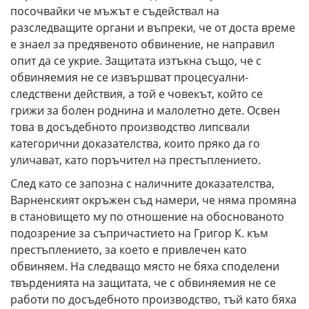
посочвайки че мъжът е съдействал на
разследващите органи и въпреки, че от доста време
е знаел за предявеното обвинение, не направил
опит да се укрие. Защитата изтъкна също, че с
обвиняемия не се извършват процесуални-
следствени действия, а той е човекът, който се
грижи за болен роднина и малолетно дете. Освен
това в досъдебното производство липсвали
категорични доказателства, които пряко да го
уличават, като поръчител на престъплението.
След като се запозна с наличните доказателства,
Варненският окръжен съд намери, че няма промяна
в становището му по отношение на обоснованото
подозрение за съпричастието на Григор К. към
престъплението, за което е привлечен като
обвиняем. На следващо място не бяха споделени
твърденията на защитата, че с обвиняемия не се
работи по досъдебното производство, тъй като бяха