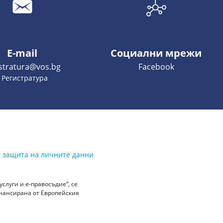
E-mail
Социални мрежи
istratura@vos.bg
Facebook
- Регистратура
а защита на личните данни
слуги и е-правосъдие“, се
инансирана от Европейския