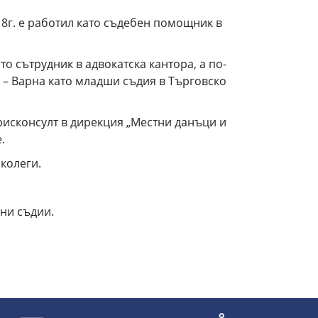
18г. е работил като съдебен помощник в
о сътрудник в адвокатска кантора, а по-
 – Варна като младши съдия в Търговско
рисконсулт в дирекция „Местни данъци и
.
колеги.
ни съдии.