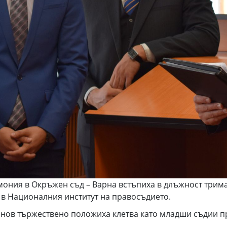
мония в Окръжен съд – Варна встъпиха в длъжност трима
в Националния институт на правосъдието.
инов тържествено положиха клетва като младши съдии п