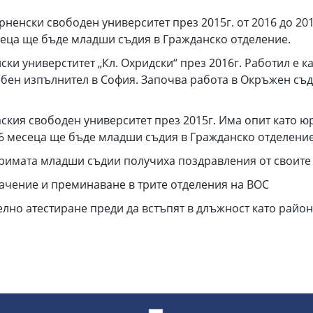
ненски свободен университет през 2015г. от 2016 до 20
сеца ще бъде младши съдия в Гражданско отделение.
и универститет „Кл. Охридски“ през 2016г. Работил е кат
ебен изпълнител в София. Започва работа в Окръжен съд
ския свободен университет през 2015г. Има опит като ю
6 месеца ще бъде младши съдия в Гражданско отделение
римата младши съдии получиха поздравления от своите 
ачение и преминаване в трите отделения на ВОС
но атестиране преди да встъпят в длъжност като район