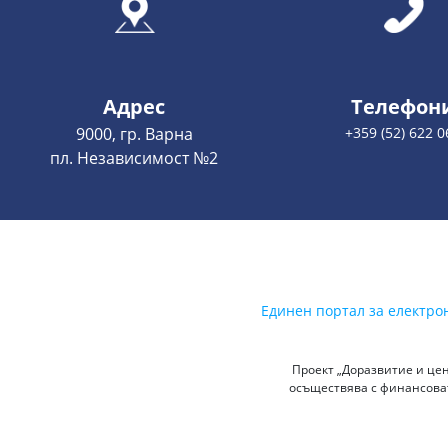
Адрес
Телефон
9000, гр. Варна
+359 (52) 622 0
пл. Независимост №2
Единен портал за електро
Проект „Доразвитие и цен
осъществява с финансоват