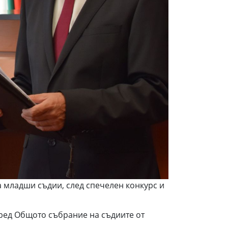
 младши съдии, след спечелен конкурс и
ред Общото събрание на съдиите от