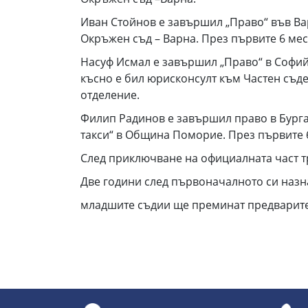
Иван Стойнов е завършил „Право“ във Вар
Окръжен съд – Варна. През първите 6 ме
Насуф Исмал е завършил „Право“ в Софийск
късно е бил юрисконсулт към Частен съд
отделение.
Филип Радинов е завършил право в Бурга
такси“ в Община Поморие. През първите 
След приключване на официалната част т
Две години след първоначалното си назн
младшите съдии ще преминат предварител