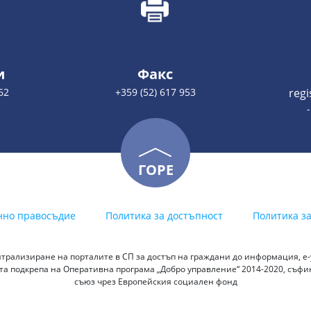
и
Факс
62
+359 (52) 617 953
reg
ГОРЕ
нно правосъдие
Политика за достъпност
Политика з
трализиране на порталите в СП за достъп на граждани до информация, е-у
а подкрепа на Оперативна програма „Добро управление“ 2014-2020, съф
съюз чрез Европейския социален фонд