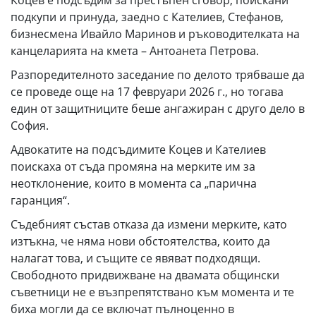
Коцев е подсъдим за престъпен сговор, поискани
подкупи и принуда, заедно с Кателиев, Стефанов,
бизнесмена Ивайло Маринов и ръководителката на
канцеларията на кмета – Антоанета Петрова.
Разпоредителното заседание по делото трябваше да
се проведе още на 17 февруари 2026 г., но тогава
един от защитниците беше ангажиран с друго дело в
София.
Адвокатите на подсъдимите Коцев и Кателиев
поискаха от съда промяна на мерките им за
неотклонение, които в момента са „парична
гаранция“.
Съдебният състав отказа да измени мерките, като
изтъкна, че няма нови обстоятелства, които да
налагат това, и същите се явяват подходящи.
Свободното придвижване на двамата общински
съветници не е възпрепятствано към момента и те
биха могли да се включат пълноценно в