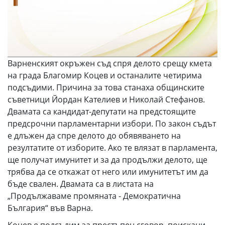
Варненският окръжен съд спря делото срещу кмета
на града Благомир Коцев и останалите четирима
подсъдими. Причина за това станаха общинските
съветници Йордан Кателиев и Николай Стефанов.
Двамата са кандидат-депутати на предстоящите
предсрочни парламентарни избори. По закон съдът
е длъжен да спре делото до обявяването на
резултатите от изборите. Ако те влязат в парламента,
ще получат имунитет и за да продължи делото, ще
трябва да се откажат от него или имунитетът им да
бъде свален. Двамата са в листата на
„Продължаваме промяната - Демократична
България“ във Варна.