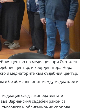
дебния център по медиация при Окръжен
Съдебния център, и координатора Нора
акто и медиаторите към съдебния център.
им и бе обменен опит между медиатори и
о медиация след законодателните
я във Варненския съдебен район са
, търговски и облигационни спорове.