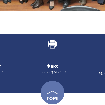
и
Факс
62
+359 (52) 617 953
reg
ГОРЕ