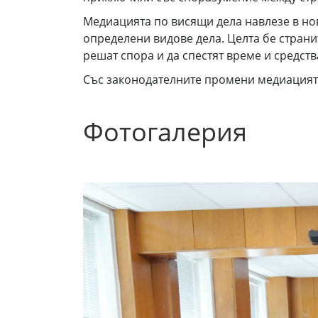
Медиацията по висящи дела навлезе в но
определени видове дела. Целта бе страни
решат спора и да спестят време и средств
Със законодателните промени медиацията
Фотогалерия