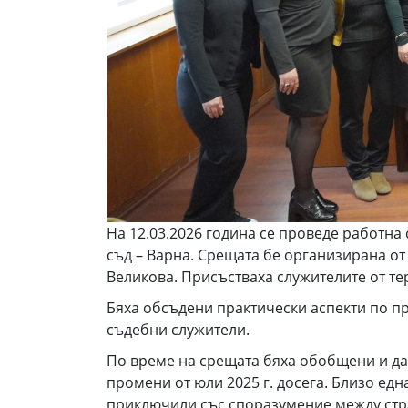
На 12.03.2026 година се проведе работн
съд – Варна. Срещата бе организирана о
Великова. Присъстваха служителите от те
Бяха обсъдени практически аспекти по п
съдебни служители.
По време на срещата бяха обобщени и да
промени от юли 2025 г. досега. Близо ед
приключили със споразумение между стра