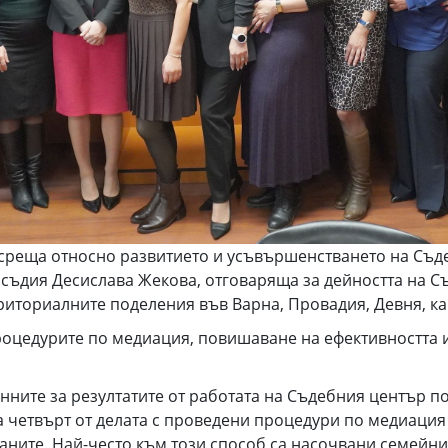
а среща относно развитието и усъвършенстването на Съ
т съдия Десислава Жекова, отговаряща за дейността на 
риториалните поделения във Варна, Провадия, Девня, к
роцедурите по медиация, повишаване на ефективността 
нните за резултатите от работата на Съдебния център п
на четвърт от делата с проведени процедури по медиаци
ните. Най-често към този способ са насочвани семейни