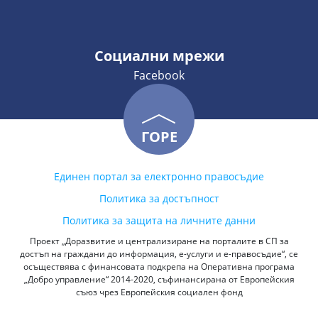
Социални мрежи
Facebook
ГОРЕ
Единен портал за електронно правосъдие
Политика за достъпност
Политика за защита на личните данни
Проект „Доразвитие и централизиране на порталите в СП за
достъп на граждани до информация, е-услуги и е-правосъдие“, се
осъществява с финансовата подкрепа на Оперативна програма
„Добро управление“ 2014-2020, съфинансирана от Европейския
съюз чрез Европейския социален фонд