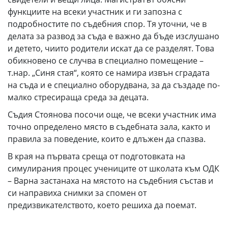
функциите на всеки участник и ги запозна с
подробностите по съдебния спор. Тя уточни, че в
делата за развод за съда е важно да бъде изслушано
и детето, чиито родители искат да се разделят. Това
обикновено се случва в специално помещение –
т.нар. „Синя стая“, която се намира извън сградата
на съда и е специално оборудвана, за да създаде по-
малко стресираща среда за децата.
Съдия Стоянова посочи още, че всеки участник има
точно определено място в съдебната зала, както и
правила за поведение, които е длъжен да спазва.
В края на първата среща от подготовката на
симулирания процес учениците от школата към ОДК
– Варна застанаха на мястото на съдебния състав и
си направиха снимки за спомен от
предизвикателството, което решиха да поемат.