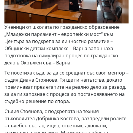
Ученици от школата по гражданско образование
„Младежки парламент – европейски мост“ към
Центъра за подкрепа за личностно развитие –
Общински детски комплекс – Варна започнаха
подготовка на симулиран процес по гражданско
дело в Окръжен съд – Варна.
Те посетиха съда, за да се срещнат със своя ментор –
съдия Диана Стоянова. Тя ще ги напътства, докато
преминават през етапите на реално дело за развод,
за да ги запознае с процеса до постановяването на
съдебно решение по спора.
Съдия Стоянова, с подкрепата на техния
ръководител Добринка Костова, разпредели ролите
– съдебен състав, ищец, ответник, адвокати,
свидетели и вещи лица. Магистратът обясни