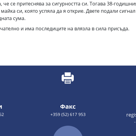
, че се притеснява за сигурността си. Тогава 38-годишн
а майка си, която успяла да я открие. Двете подали сигна
ната сума.
чателно и има последиците на влязла в сила присъда.
и
Факс
62
+359 (52) 617 953
reg