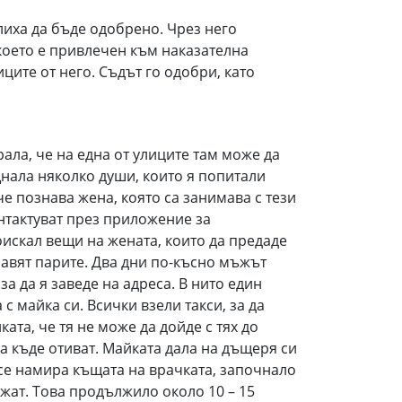
иха да бъде одобрено. Чрез него
което е привлечен към наказателна
ите от него. Съдът го одобри, като
ала, че на една от улиците там може да
ещнала няколко души, които я попитали
че познава жена, която са занимава с тези
нтактуват през приложение за
искал вещи на жената, които да предаде
правят парите. Два дни по-късно мъжът
а да я заведе на адреса. В нито един
 майка си. Всички взели такси, за да
ата, че тя не може да дойде с тях до
да къде отиват. Майката дала на дъщеря си
а се намира къщата на врачката, започнало
жат. Това продължило около 10 – 15