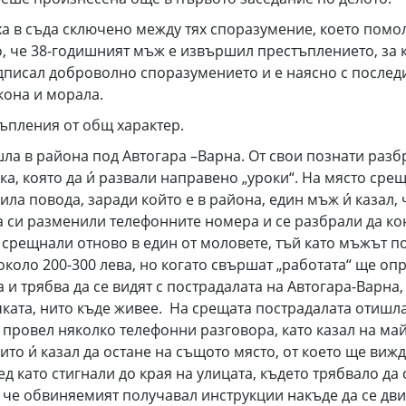
а в съда сключено между тях споразумение, което помол
о, че 38-годишният мъж е извършил престъплението, за 
дписал доброволно споразумението и е наясно с последиц
кона и морала.
ъпления от общ характер.
ла в района под Автогара –Варна. От свои познати разбр
ка, която да и́ развали направено „уроки“. На място ср
ила повода, заради който е в района, един мъж и́ казал, 
а си разменили телефонните номера и се разбрали да ко
срещнали отново в един от моловете, тъй като мъжът по
 около 200-300 лева, но когато свършат „работата“ ще о
и трябва да се видят с пострадалата на Автогара-Варна, з
ката, нито къде живее. На срещата пострадалата отишла с
провел няколко телефонни разговора, като казал на майк
сито и́ казал да остане на същото място, от което ще виж
След като стигнали до края на улицата, където трябвало д
, че обвиняемият получавал инструкции накъде да се дви