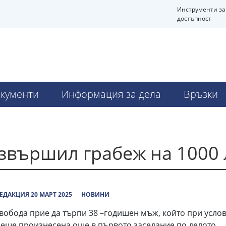
Инструменти за
достъпност
кументи
Информация за дела
Връзки
звършил грабеж на 1000 
ЕДАКЦИЯ 20 МАРТ 2025
НОВИНИ
свобода прие да търпи 38 –годишен мъж, който при усло
беше произнесена още в първото заседание по делото.