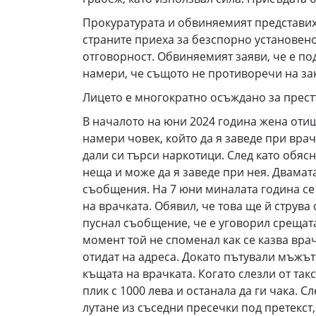
Прокуратурата и обвиняемият представих
страните приеха за безспорно установен
отговорност. Обвиняемият заяви, че е по
намери, че същото не противоречи на за
Лицето е многократно осъждано за прест
В началото на юни 2024 година жена отиш
намери човек, който да я заведе при врач
дали си търси наркотици. След като обясн
неща и може да я заведе при нея. Двамат
съобщения. На 7 юни миналата година се 
на врачката. Обявил, че това ще й струва
пуснал съобщение, че е уговорил срещата 
момент той не споменал как се казва врач
отидат на адреса. Докато пътували мъжът 
къщата на врачката. Когато слезли от так
плик с 1000 лева и останала да ги чака. 
лутане из съседни пресечки под претекст