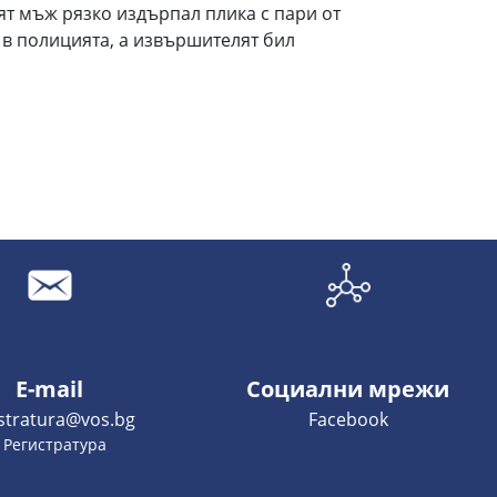
ият мъж рязко издърпал плика с пари от
л в полицията, а извършителят бил
E-mail
Социални мрежи
istratura@vos.bg
Facebook
- Регистратура