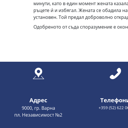
минути, като в един момент жената казала
ръцете и́ и избягал. Жената се обадила н
установен. Той предал доброволно открад
Одобреното от съда споразумение е окон
Адрес
Телефон
9000, гр. Варна
+359 (52) 622 0
пл. Независимост №2