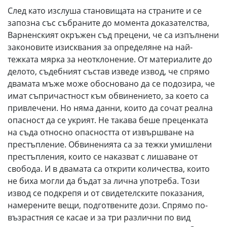
След като изслуша становищата на страните и се
запозна със събраните до момента доказателства,
Варненският окръжен съд прецени, че са изпълнени
законовите изисквания за определяне на най-
тежката мярка за неотклонение. От материалите до
делото, съдебният състав изведе извод, че спрямо
двамата мъже може обосновано да се подозира, че
имат съпричастност към обвинението, за което са
привлечени. Но няма данни, които да сочат реална
опасност да се укрият. Не такава беше преценката
на съда относно опасността от извършване на
престъпление. Обвиненията са за тежки умишлени
престъпления, които се наказват с лишаване от
свобода. И в двамата са открити количества, които
не биха могли да бъдат за лична употреба. Този
извод се подкрепя и от свидетелските показания,
намерените вещи, подготвените дози. Спрямо по-
възрастния се касае и за три различни по вид