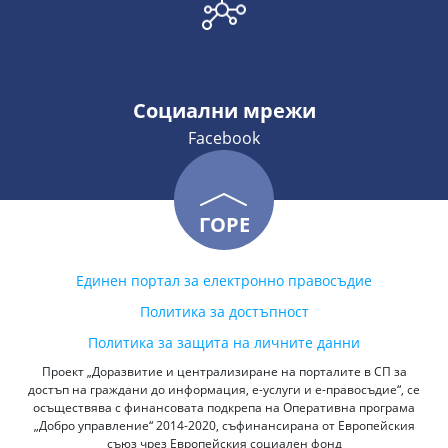
Социални мрежи
Facebook
ГОРЕ
Единен портал за електронно правосъдие
Политика за достъпност
Политика за защита на личните данни
Проект „Доразвитие и централизиране на порталите в СП за
достъп на граждани до информация, е-услуги и е-правосъдие“, се
осъществява с финансовата подкрепа на Оперативна програма
„Добро управление“ 2014-2020, съфинансирана от Европейския
съюз чрез Европейския социален фонд