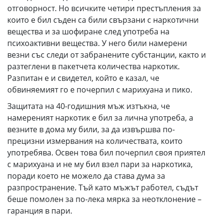
отговорност. Но всичките четири престъпления за
които е бил съден са били свързани с наркотични
вещества и за шофиране след употреба на
психоактивни вещества. У него били намерени
везни със следи от забранените субстанции, както и
разтеглени в пакетчета количества наркотик.
Разпитан е и свидетел, който е казал, че
обвиняемият го е почерпил с марихуана и пико.
Защитата на 40-годишния мъж изтъкна, че
намереният наркотик е бил за лична употреба, а
везните в дома му били, за да извършва по-
прецизни измервания на количествата, които
употребява. Освен това бил почерпил своя приятел
с марихуана и не му бил взел пари за наркотика,
поради което не можело да става дума за
разпространение. Тъй като мъжът работел, съдът
беше помолен за по-лека мярка за неотклонение –
гаранция в пари.