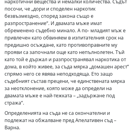
наркотични вещества и немалки количества. Съдът
посочи, че „дори и споделен наркотик
безвъзмездно, според закона също е
разпространение“. И двамата мъже имат
обременено съдебно минало. А по- младият мъж е
привлечен като обвиняем в изпитателния срок на
предишно осъждане, като противоправните му
прояви са започнали още като непълнолетен. Тъй
като той е държал и разпространявал наркотика от
дома, в който живее, за съда мярка „домашен арест“
спрямо него се явява неподходяща. Ето защо
съдебният състав прецени, че единствената мярка
за неотклонение, която може да определи на
двамата мъже е най-тежката – „задържане под
стража“.
Определенията на съда не са окончателни и
подлежат на обжалване пред Апелативен съд –
Варна.