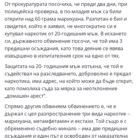
От прокуратурата посочиха, че преди два дни, при
полицейска проверка, в по-младия мъж са били
открити над 60 грама марихуана. Разпитан е бил и
свидетел, който е заявил, че многократно си е
купувал наркотик от 20-годишния мъж. В искането
си, държавното обвинение посочи, че той има 3
предишни осъждания, като това деяние се явява
извършено в изпитателния срок на едно от тях.
Защитата на 20- годишния мъж изтъкна, че той е
съдействал на разследването, доброволно е предал
наркотика, има адрес, на който може да бъде открит,
като помолиха съда за мярка за неотклонение
„домашен арест“.
Спрямо другия обвиняем обвинението е, че е
държал с цел разпространение три вида наркотик –
марихуана, метамфетамин и екстази. Той също е с
обременено съдебно минало – има две предишни
осъждания и един път е освободен от наказателна