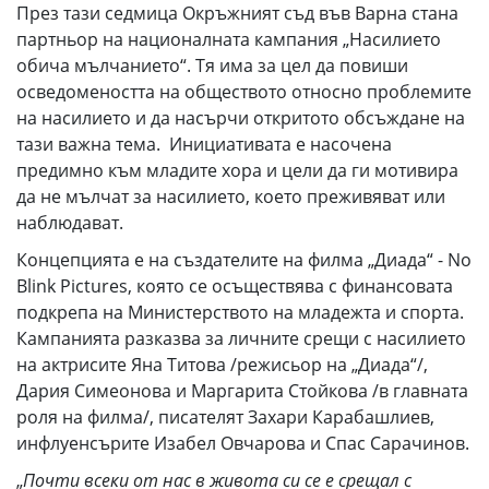
През тази седмица Окръжният съд във Варна стана
партньор на националната кампания „Насилието
обича мълчанието“. Тя има за цел да повиши
осведомеността на обществото относно проблемите
на насилието и да насърчи откритото обсъждане на
тази важна тема. Инициативата е насочена
предимно към младите хора и цели да ги мотивира
да не мълчат за насилието, което преживяват или
наблюдават.
Концепцията е на създателите на филма „Диада“ - No
Blink Pictures, която се осъществява с финансовата
подкрепа на Министерството на младежта и спорта.
Кампанията разказва за личните срещи с насилието
на актрисите Яна Титова /режисьор на „Диада“/,
Дария Симеонова и Маргарита Стойкова /в главната
роля на филма/, писателят Захари Карабашлиев,
инфлуенсърите Изабел Овчарова и Спас Сарачинов.
„
Почти всеки от нас в живота си се е срещал с