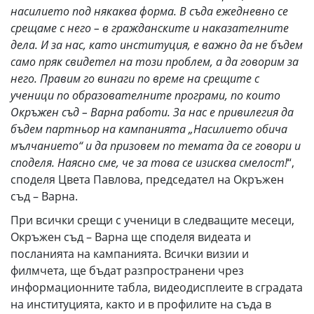
насилието под някаква форма. В съда ежедневно се
срещаме с него – в гражданските и наказателните
дела. И за нас, като институция, е важно да не бъдем
само пряк свидетел на този проблем, а да говорим за
него. Правим го винаги по време на срещите с
ученици по образователните програми, по които
Окръжен съд – Варна работи. За нас е привилегия да
бъдем партньор на кампанията „Насилието обича
мълчанието“ и да призовем по темата да се говори и
споделя. Наясно сме, че за това се изисква смелост!
“,
споделя Цвета Павлова, председател на Окръжен
съд – Варна.
При всички срещи с ученици в следващите месеци,
Окръжен съд – Варна ще споделя видеата и
посланията на кампанията. Всички визии и
филмчета, ще бъдат разпространени чрез
информационните табла, видеодисплеите в сградата
на институцията, както и в профилите на съда в