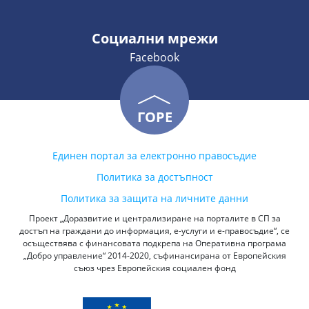
Социални мрежи
Facebook
ГОРЕ
Единен портал за електронно правосъдие
Политика за достъпност
Политика за защита на личните данни
Проект „Доразвитие и централизиране на порталите в СП за
достъп на граждани до информация, е-услуги и е-правосъдие“, се
осъществява с финансовата подкрепа на Оперативна програма
„Добро управление“ 2014-2020, съфинансирана от Европейския
съюз чрез Европейския социален фонд