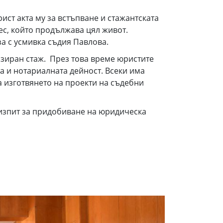
ст акта му за встъпване и стажантската
ес, който продължава цял живот.
за с усмивка съдия Павлова.
изиран стаж. През това време юристите
та и нотариалната дейност. Всеки има
а изготвянето на проекти на съдебни
 изпит за придобиване на юридическа