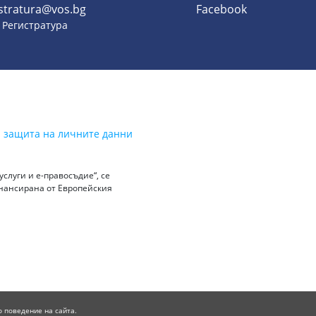
istratura@vos.bg
Facebook
- Регистратура
а защита на личните данни
слуги и е-правосъдие“, се
инансирана от Европейския
о поведение на сайта.