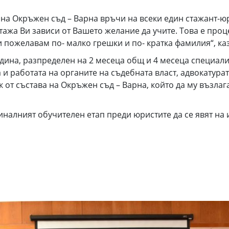
а Окръжен съд – Варна връчи на всеки един стажант-юри
ажа Ви зависи от Вашето желание да учите. Това е проц
и пожелавам по- малко грешки и по- кратка фамилия“, ка
одина, разпределен на 2 месеца общ и 4 месеца специал
 и работата на органите на съдебната власт, адвокатура
 от състава на Окръжен съд – Варна, който да му възлаг
налният обучителен етап преди юристите да се явят на