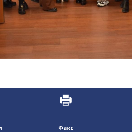
и
Факс