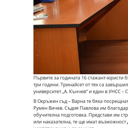
Първите за годината 16 стажант-юристи 
три години. Тринайсет от тях са завърши
университет „А. Кънчев“ и един в УНСС – 
В Окръжен съд – Варна те бяха посрещнат
Румен Вичев. Съдия Павлова им благодари
обучителна подготовка. Представи им стр
или наказателна, те ще имат възможност 