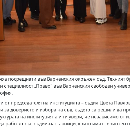
бяха посрещнати във Варненския окръжен съд. Техният б
ли специалност „Право“ във Варненския свободен универс
София.
и от председателя на институцията – съдия Цвета Павло
 за доверието и избора на съд, където са решили да пр
уктурата на институцията и ги увери, че независимо от и
да работят със съдии-наставници, които имат сериозен 