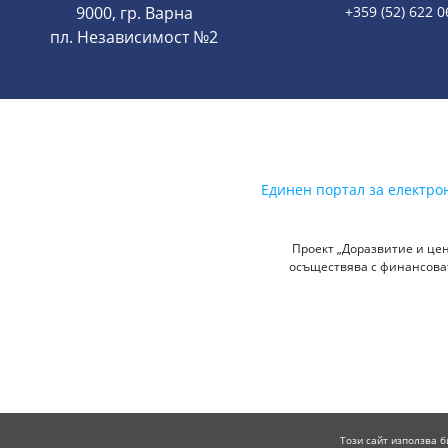
9000, гр. Варна
+359 (52) 622 0
пл. Независимост №2
Единен портал за електро
Проект „Доразвитие и цен
осъществява с финансоват
Този сайт използва б