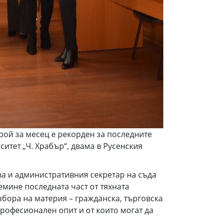
рой за месец е рекорден за последните
итет „Ч. Храбър“, двама в Русенския
ва и административния секретар на съда
емине последната част от тяхната
збора на материя – гражданска, търговска
професионален опит и от които могат да