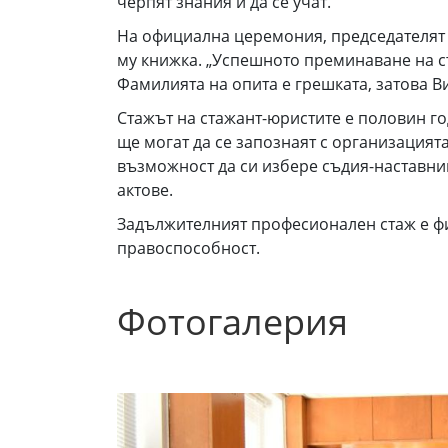
черпят знания и да се учат.
На официална церемония, председателят н
му книжка. „Успешното преминаване на ст
Фамилията на опита е грешката, затова В
Стажът на стажант-юристите е половин г
ще могат да се запознаят с организацията
възможност да си избере съдия-наставник
актове.
Задължителният професионален стаж е фи
правоспособност.
Фотогалерия