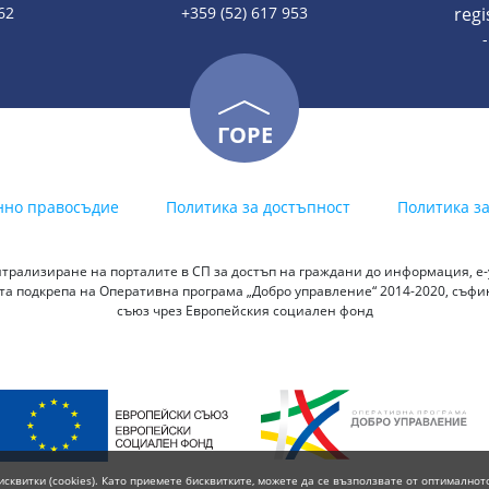
62
+359 (52) 617 953
reg
ГОРЕ
нно правосъдие
Политика за достъпност
Политика з
трализиране на порталите в СП за достъп на граждани до информация, е-у
а подкрепа на Оперативна програма „Добро управление“ 2014-2020, съф
съюз чрез Европейския социален фонд
исквитки (cookies). Като приемете бисквитките, можете да се възползвате от оптималнот