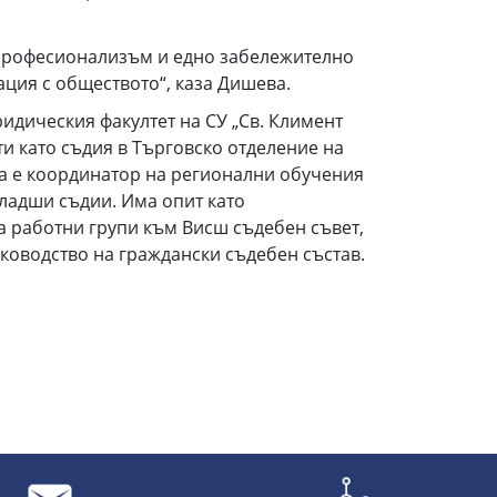
к професионализъм и едно забележително
ация с обществото“, каза Дишева.
ридическия факултет на СУ „Св. Климент
ти като съдия в Търговско отделение на
а е координатор на регионални обучения
младши съдии. Има опит като
а работни групи към Висш съдебен съвет,
ководство на граждански съдебен състав.