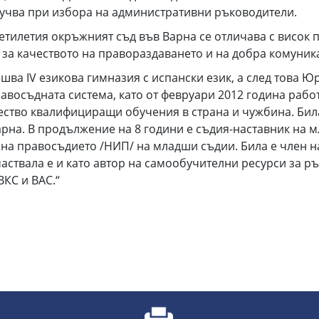
лучва при избора на административни ръководители.
есетилетия окръжният съд във Варна се отличава с висо
 за качеството на правораздаването и на добра комуник
шва IV езикова гимназия с испански език, а след това Ю
равосъдната система, като от февруари 2012 година рабо
ество квалифициращи обучения в страна и чужбина. Бил
арна. В продължение на 8 години е съдия-наставник на 
на правосъдието /НИП/ на младши съдии. Била е член н
ствала е и като автор на самообучителни ресурси за ръ
ВКС и ВАС.“