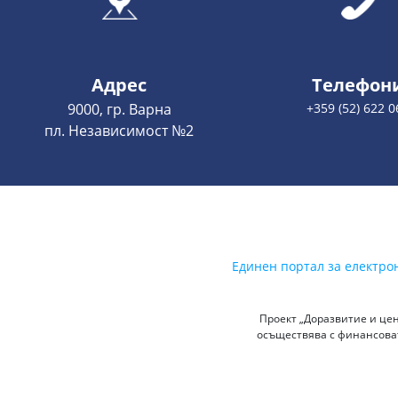
Адрес
Телефон
9000, гр. Варна
+359 (52) 622 0
пл. Независимост №2
Единен портал за електро
Проект „Доразвитие и цен
осъществява с финансоват