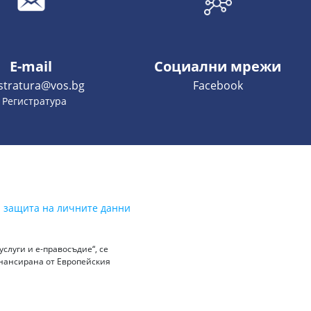
E-mail
Социални мрежи
istratura@vos.bg
Facebook
- Регистратура
а защита на личните данни
слуги и е-правосъдие“, се
инансирана от Европейския