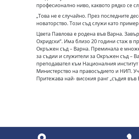
професионално ниво, каквото рядко се с
„Това не е случайно. През последните д
новаторство. Този съд служи като пример
Цвета Павлова e родена във Варна. Завър
Охридски“. Има близо 20 години стаж в п
Окръжен съд – Варна. Преминала е множ
за съдии и служители за Окръжен съд – В
преподавател към Националния институт 
Министерство на правосъдието и НИП. Уча
Притежава най- високия ранг „съдия във 