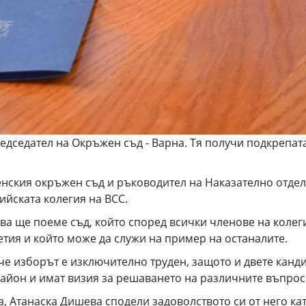
дседател на Окръжен съд - Варна. Тя получи подкрепата
ненския окръжен съд и ръководител на Наказателно отд
ийската колегия на ВСС.
ва ще поеме съд, който според всички членове на колег
тия и който може да служи на пример на останалите.
че изборът е изключително труден, защото и двете канд
район и имат визия за решаването на различните въпрос
, Атанаска Дишева сподели задоволството си от него кат