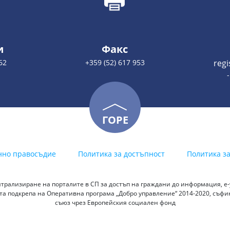
и
Факс
62
+359 (52) 617 953
reg
ГОРЕ
нно правосъдие
Политика за достъпност
Политика з
трализиране на порталите в СП за достъп на граждани до информация, е-у
а подкрепа на Оперативна програма „Добро управление“ 2014-2020, съф
съюз чрез Европейския социален фонд