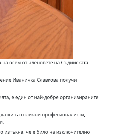
 на осем от членовете на Съдийската
еление Иваничка Славкова получи
ията, е един от най-добре организираните
идатки са отлични професионалисти,
и.
о изтъкна, че е било на изключително