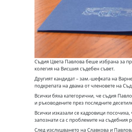
Съдия Цвета Павлова беше избрана за пре
колегия на Висшия съдебен съвет.
Другият кандидат – зам.-шефката на Вар
подкрепата на двама от членовете на Съд
Всички бяха категорични, че съдия Павло
и ръководените през последните десетиле
Всички изказали се кадровици посочиха, 
запознати са с проблемите на съдебния 
След изслушването на Славкова и Павлова