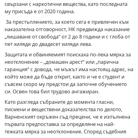
свързани с наркотични вещества, като последната
му присъда е от 2020 година.
За престъплението, за което сега е привлечен към
наказателна отговорност, НК предвижда наказание
„лишаване от свобода“ от 2 до 8 години и с глоба от
пет хиляди до двадесет хиляди лева.
Защитата и обвиняемият поискаха по-лека мярка за
неотклонение – „домашен арест“ или „парична
гаранция“ с довода, че мъжът има настоящ адрес, на
който може да бъде открит, както и че е студент и
съвсем скоро му предстои да започне обучението
си. Освен това бил трудово ангажиран.
Като разгледа събраните до момента гласни,
писмени и веществени доказателства по делото,
Варненският окръжен съд прецени, че е изпълнена
първата предпоставка за определяне на най-
тежката мярка за неотклонение. Според съдебния