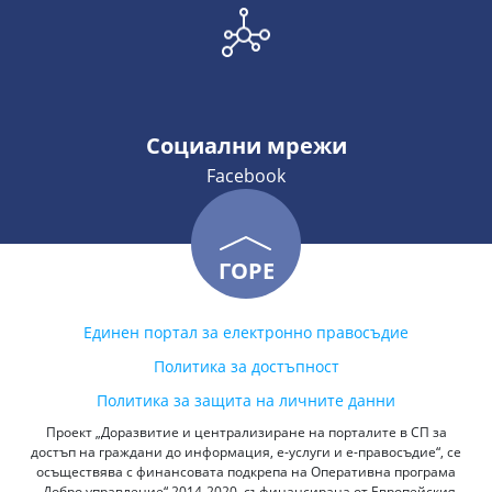
Социални мрежи
Facebook
ГОРЕ
Единен портал за електронно правосъдие
Политика за достъпност
Политика за защита на личните данни
Проект „Доразвитие и централизиране на порталите в СП за
достъп на граждани до информация, е-услуги и е-правосъдие“, се
осъществява с финансовата подкрепа на Оперативна програма
„Добро управление“ 2014-2020, съфинансирана от Европейския