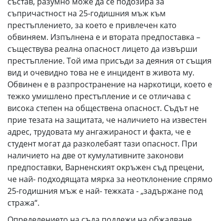
състав, разумно може да се подозира за
съпричастност на 25-годишния мъж към
престъплението, за което е привлечен като
обвиняем. Изпълнена е и втората предпоставка –
съществува реална опасност лицето да извърши
престъпление. Той има присъди за деяния от същия
вид и очевидно това не е инцидент в живота му.
Обвинен е в разпространение на наркотици, което е
тежко умишлено престъпление и се отличава с
висока степен на обществена опасност. Съдът не
прие тезата на защитата, че наличието на известен
адрес, трудовата му ангажираност и факта, че е
студент могат да разколебаят тази опасност. При
наличието на две от кумулативните законови
предпоставки, Варненският окръжен съд прецени,
че най- подходящата мярка за неотклонение спрямо
25-годишния мъж е най- тежката - „задържане под
стража“.
Определението на съда подлежи на обжалване.