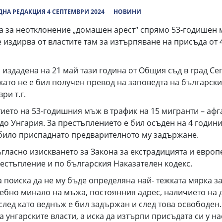
НА РЕДАКЦИЯ 4 СЕПТЕМВРИ 2024
НОВИНИ
 за неотклонение „домашен арест“ спрямо 53-годишен м
е издирва от властите там за изтърпяване на присъда от
 издадена на 21 май тази година от Общия съд в град Сег
като не е бил получен превод на заповедта на български
ри т.г.
стието на 53-годишния мъж в трафик на 15 мигранти – аф
о Унгария. За престъплението е бил осъден на 4 години 
о било приспаднато предварителното му задържане.
ъгласно изискването за Закона за екстрадицията и европ
естъпление и по българския Наказателен кодекс.
 поиска да не му бъде определяна най- тежката мярка з
бно минало на мъжа, постоянния адрес, наличието на дет
, след като веднъж е бил задържан и след това освободе
унгарските власти, а иска да изтърпи присъдата си у на