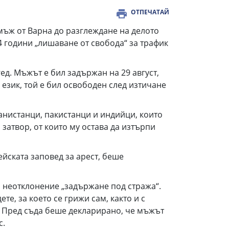
ОТПЕЧАТАЙ
ъж от Варна до разглеждане на делото
 4 години „лишаване от свобода“ за трафик
ед. Мъжът е бил задържан на 29 август,
 език, той е бил освободен след изтичане
ганистанци, пакистанци и индийци, които
затвор, от които му остава да изтърпи
ейската заповед за арест, беше
а неотклонение „задържане под стража“.
е, за което се грижи сам, както и с
н. Пред съда беше декларирано, че мъжът
с.