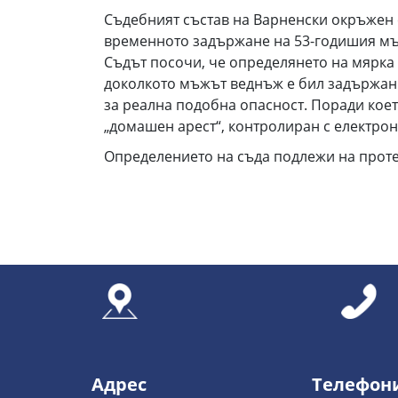
Съдебният състав на Варненски окръжен 
временното задържане на 53-годишия мъж 
Съдът посочи, че определянето на мярка 
доколкото мъжът веднъж е бил задържан и
за реална подобна опасност. Поради кое
„домашен арест“, контролиран с електро
Определението на съда подлежи на протес
Адрес
Телефон