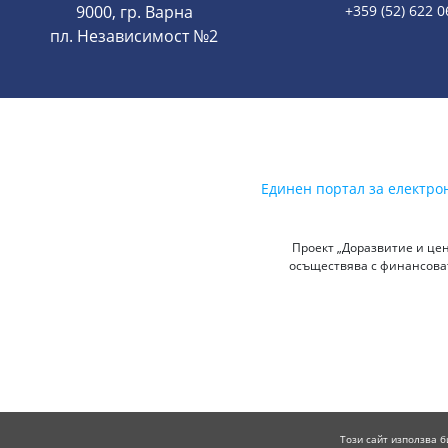
9000, гр. Варна
+359 (52) 622 0
пл. Независимост №2
Единен портал за електро
Проект „Доразвитие и цен
осъществява с финансоват
Този сайт използва б