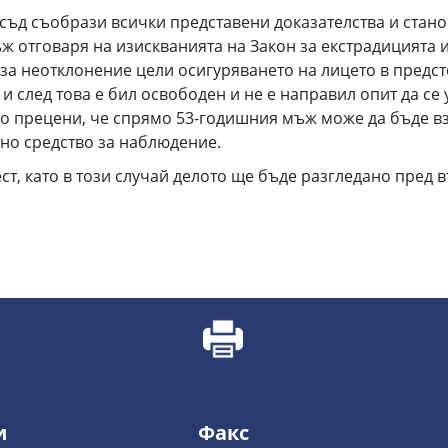
съд съобрази всички представени доказателства и стано
отговаря на изискванията на Закон за екстрадицията и 
за неотклонение цели осигуряването на лицето в предс
 след това е бил освободен и не е направил опит да се
то прецени, че спрямо 53-годишния мъж може да бъде вз
нно средство за наблюдение.
т, като в този случай делото ще бъде разгледано пред въ
и
Факс