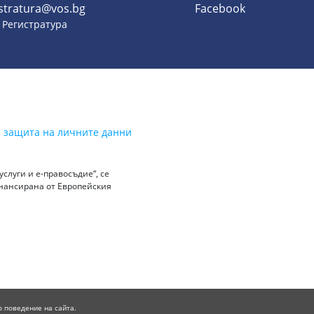
istratura@vos.bg
Facebook
- Регистратура
а защита на личните данни
слуги и е-правосъдие“, се
инансирана от Европейския
о поведение на сайта.