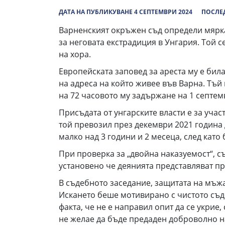
ДАТА НА ПУБЛИКУВАНЕ 4 СЕПТЕМВРИ 2024
ПОСЛЕД
Варненският окръжен съд определи мярка
за неговата екстрадиция в Унгария. Той с
на хора.
Европейската заповед за ареста му е била
на адреса на който живее във Варна. Тъй 
на 72 часовото му задържане на 1 септемв
Присъдата от унгарските власти е за уча
той превозил през декември 2021 година д
малко над 3 години и 2 месеца, след кат
При проверка за „двойна наказуемост“, с
установено че деянията представляват пр
В съдебното заседание, защитата на мъжа
Искането беше мотивирано с чистото съде
факта, че не е направил опит да се укрие
не желае да бъде предаден доброволно на 