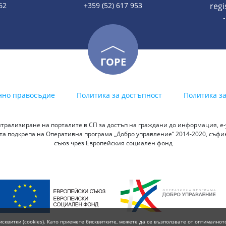
62
+359 (52) 617 953
reg
ГОРЕ
нно правосъдие
Политика за достъпност
Политика з
трализиране на порталите в СП за достъп на граждани до информация, е-у
а подкрепа на Оперативна програма „Добро управление“ 2014-2020, съф
съюз чрез Европейския социален фонд
исквитки (cookies). Като приемете бисквитките, можете да се възползвате от оптималнот