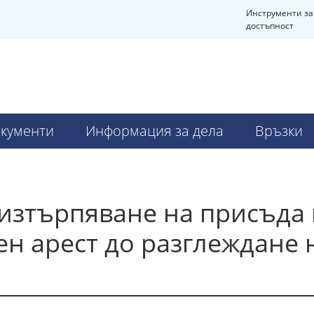
Инструменти за
достъпност
кументи
Информация за дела
Връзки
изтърпяване на присъда 
н арест до разглеждане 