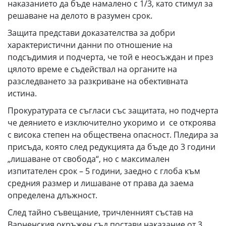
наказанието да бъде намалено с 1/3, като стимул за
решаване на делото в разумен срок.
Защита представи доказателства за добри
характеристични данни по отношение на
подсъдимия и подчерта, че той е неосъждан и през
цялото време е съдействал на органите на
разследването за разкриване на обективната
истина.
Прокуратурата се съгласи със защитата, но подчерта
че деянието е изключително укоримо и се откроява
с висока степен на обществена опасност. Пледира за
присъда, която след редукцията да бъде до 3 години
„лишаване от свобода“, но с максимален
изпитателен срок – 5 години, заедно с глоба към
средния размер и лишаване от права да заема
определена длъжност.
След тайно съвещание, тричленният състав на
Варненския окръжен съд постави наказание от 3