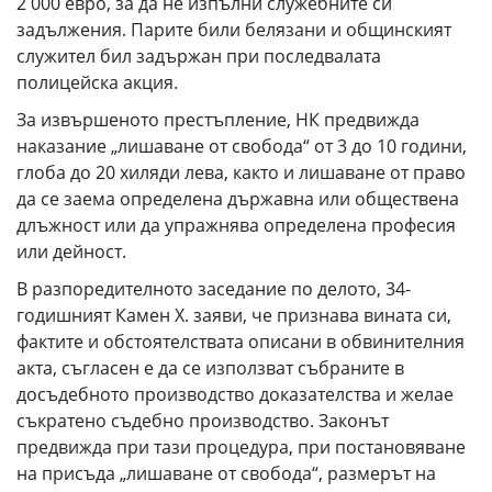
2 000 евро, за да не изпълни служебните си
задължения. Парите били белязани и общинският
служител бил задържан при последвалата
полицейска акция.
За извършеното престъпление, НК предвижда
наказание „лишаване от свобода“ от 3 до 10 години,
глоба до 20 хиляди лева, както и лишаване от право
да се заема определена държавна или обществена
длъжност или да упражнява определена професия
или дейност.
В разпоредителното заседание по делото, 34-
годишният Камен Х. заяви, че признава вината си,
фактите и обстоятелствата описани в обвинителния
акта, съгласен е да се използват събраните в
досъдебното производство доказателства и желае
съкратено съдебно производство. Законът
предвижда при тази процедура, при постановяване
на присъда „лишаване от свобода“, размерът на