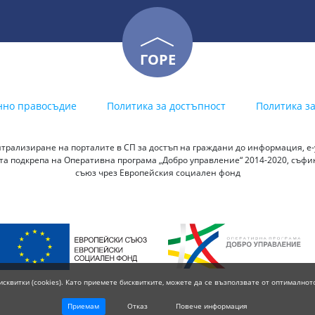
ГОРЕ
нно правосъдие
Политика за достъпност
Политика з
трализиране на порталите в СП за достъп на граждани до информация, е-у
а подкрепа на Оперативна програма „Добро управление“ 2014-2020, съф
съюз чрез Европейския социален фонд
исквитки (cookies). Като приемете бисквитките, можете да се възползвате от оптималнот
Приемам
Отказ
Повече информация