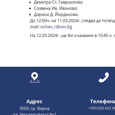
Деметра Ст. Гавраилова;
Славена Ив. Иванова;
Дарина Д. Йорданова.
До 12:00ч. на 11.03.2024г. следва да пот
mail:
vichev_r@vos.bg
На 12.03.2024г. ще Ви очакваме в 10:45 ч.
Адрес
Телефон
9000, гр. Варна
+359 (52) 622 0
пл. Независимост №2