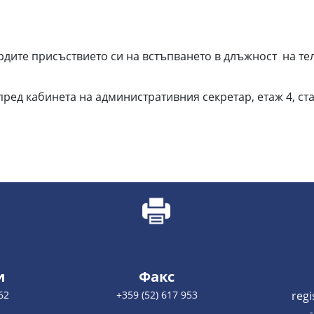
върдите присъствието си на встъпването в длъжност на тел
 пред кабинета на административния секретар, етаж 4, ста
и
Факс
62
+359 (52) 617 953
reg