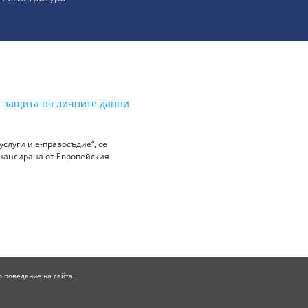
а защита на личните данни
слуги и е-правосъдие“, се
инансирана от Европейския
о поведение на сайта.