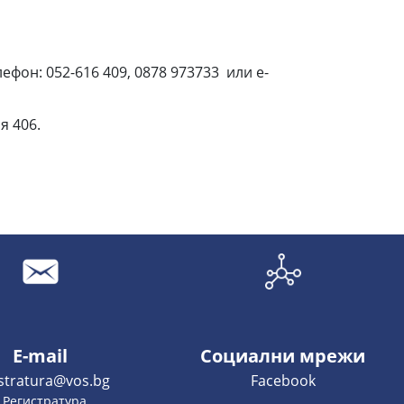
ефон: 052-616 409, 0878 973733 или e-
я 406.
E-mail
Социални мрежи
istratura@vos.bg
Facebook
- Регистратура