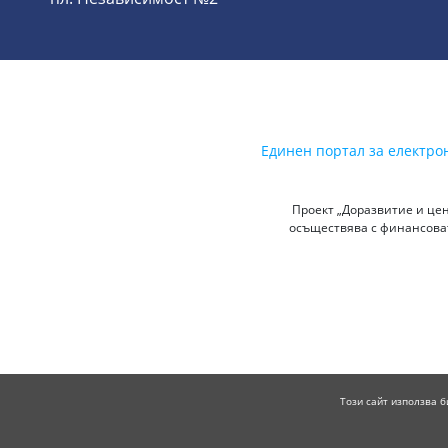
Единен портал за електро
Проект „Доразвитие и цен
осъществява с финансоват
Този сайт използва б