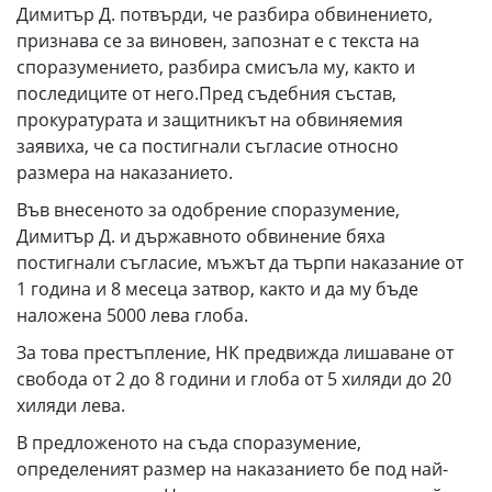
Димитър Д. потвърди, че разбира обвинението,
признава се за виновен, запознат е с текста на
споразумението, разбира смисъла му, както и
последиците от него.Пред съдебния състав,
прокуратурата и защитникът на обвиняемия
заявиха, че са постигнали съгласие относно
размера на наказанието.
Във внесеното за одобрение споразумение,
Димитър Д. и държавното обвинение бяха
постигнали съгласие, мъжът да търпи наказание от
1 година и 8 месеца затвор, както и да му бъде
наложена 5000 лева глоба.
За това престъпление, НК предвижда лишаване от
свобода от 2 до 8 години и глоба от 5 хиляди до 20
хиляди лева.
В предложеното на съда споразумение,
определеният размер на наказанието бе под най-