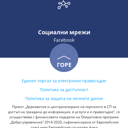
Социални мрежи
Facebook
ГОРЕ
Единен портал за електронно правосъдие
Политика за достъпност
Политика за защита на личните данни
Проект „Доразвитие и централизиране на порталите в СП за
достъп на граждани до информация, е-услуги и е-правосъдие“, се
осъществява с финансовата подкрепа на Оперативна програма
„Добро управление“ 2014-2020, съфинансирана от Европейския
съюз чрез Европейския социален фонд