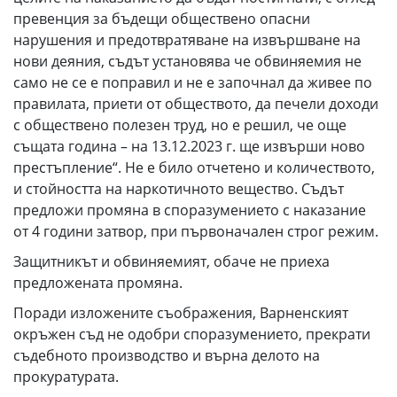
превенция за бъдещи обществено опасни
нарушения и предотвратяване на извършване на
нови деяния, съдът установява че обвиняемия не
само не се е поправил и не е започнал да живее по
правилата, приети от обществото, да печели доходи
с обществено полезен труд, но е решил, че още
същата година – на 13.12.2023 г. ще извърши ново
престъпление“. Не е било отчетено и количеството,
и стойността на наркотичното вещество. Съдът
предложи промяна в споразумението с наказание
от 4 години затвор, при първоначален строг режим.
Защитникът и обвиняемият, обаче не приеха
предложената промяна.
Поради изложените съображения, Варненският
окръжен съд не одобри споразумението, прекрати
съдебното производство и върна делото на
прокуратурата.