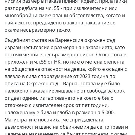
ниския размер в Наказателният кодекс, прилагайки
разпоредбата на чл. 55 - при изключителни или
многобройни смекчаващи обстоятелства, когато и
най-лекото, предвидено в закона наказание се
окаже несъразмерно тежко.
Съдебният състав на Варненския окръжен съд
изрази несъгласие с размера на наказанието, като
посочи че той е несъразмерно нисък. Освен това е
приложен и чл.55 от НК, но не е отчетена степента
на обществена опасност на дееца, който е осъден с
влязло в сила споразумение от 2023 година по
описа на Окръжен съд – Варна. Тогава му е било
наложено наказание лишаване от свобода за срок
от две години, изтърпяването на което е било
отложено с изпитателен срок от пет години,
наложена му е била и глоба в размер на 5 000.
Магистратите посочиха, че „при дадената
възможност и шанс на обвиняемия да се поправи и
целите на наказанието да бъдат постигнати, с оглед