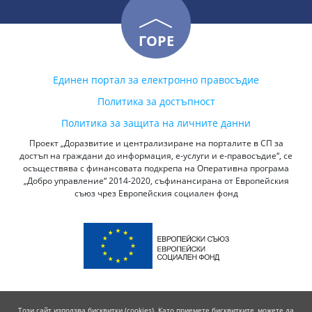
ГОРЕ
Единен портал за електронно правосъдие
Политика за достъпност
Политика за защита на личните данни
Проект „Доразвитие и централизиране на порталите в СП за
достъп на граждани до информация, е-услуги и е-правосъдие“, се
осъществява с финансовата подкрепа на Оперативна програма
„Добро управление“ 2014-2020, съфинансирана от Европейския
съюз чрез Европейския социален фонд
Този сайт използва бисквитки (cookies). Като приемете бисквитките, можете да