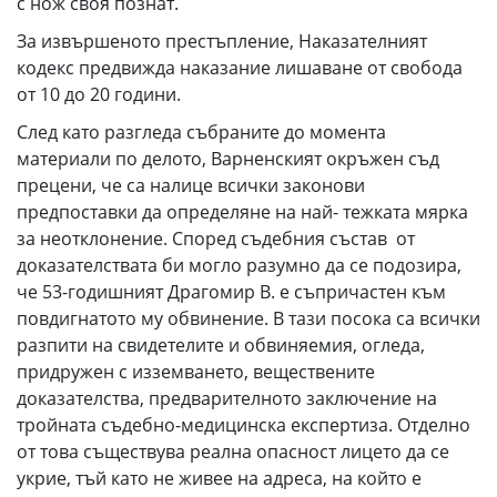
с нож своя познат.
За извършеното престъпление, Наказателният
кодекс предвижда наказание лишаване от свобода
от 10 до 20 години.
След като разгледа събраните до момента
материали по делото, Варненският окръжен съд
прецени, че са налице всички законови
предпоставки да определяне на най- тежката мярка
за неотклонение. Според съдебния състав от
доказателствата би могло разумно да се подозира,
че 53-годишният Драгомир В. е съпричастен към
повдигнатото му обвинение. В тази посока са всички
разпити на свидетелите и обвиняемия, огледа,
придружен с изземването, веществените
доказателства, предварителното заключение на
тройната съдебно-медицинска експертиза. Отделно
от това съществува реална опасност лицето да се
укрие, тъй като не живее на адреса, на който е