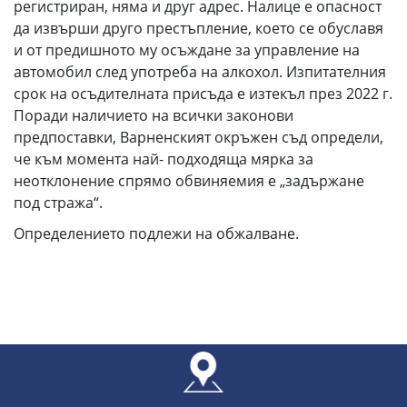
регистриран, няма и друг адрес. Налице е опасност
да извърши друго престъпление, което се обуславя
и от предишното му осъждане за управление на
автомобил след употреба на алкохол. Изпитателния
срок на осъдителната присъда е изтекъл през 2022 г.
Поради наличието на всички законови
предпоставки, Варненският окръжен съд определи,
че към момента най- подходяща мярка за
неотклонение спрямо обвиняемия е „задържане
под стража“.
Определението подлежи на обжалване.