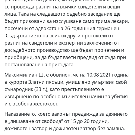
се провежда разпит на всички свидетели и вещи
лица. Така на следващото съдебно заседание ще
бъдат призовани за изслушване само трима лекари,
посочени от адвоката на 26-годишния германец.
Съдържанието на всички други протоколи от
разпит на свидетели и експертни заключения от
досъдебното производство ще бъдат прочетени и
приобщени, за да бъдат взети предвид от съда при
постановяване на присъдата.
Максимилиан Ш. е обвинен, че на 10.08 2021 година
в курорта Златни пясъци, умишлено умъртвил свой
сънародник (33 г.), като престъплението е
извършено по особено мъчителен начин за убития
и с особена жестокост.
Наказанието, което законът предвижда за деянието
е „лишаване от свобода“ от 15 до 20 години,
доживотен затвор и доживотен затвор без замяна.