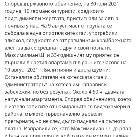
Според държавното обвинение, на 30 юли 2021
година, 16 германски туристи, сред които
подсъдимият и жертвата, пристигнали за лятна
почивка у нас. На 9 август, част от групата се
събрала в една от хотелските стаи, употребили
алкохол, след което се отправили към крайбрежната
алея, за да се срещнат с други свои познати.
Максимилиан Ш. и 33-годишният му приятел се
върнали в наетия апартамент в ранните часове на
10 август 2021 г. Били пияни и доста шумни.
Останалите обитатели на хотелската стая и
администраторът на хотела им направили
забележки, но без резултат. Около 4:50 ч. двамата
напуснали апартамента. Според обвинението, което
е иззело записите от намиращите се видеокамери в
района, мъжете първоначално вървели
прегърнати, но не след дълго паднали на пътното
платно. Изправили се, като Максимилиан Ш. дърпал
и блъскал приятеля си, който в един момент паднал