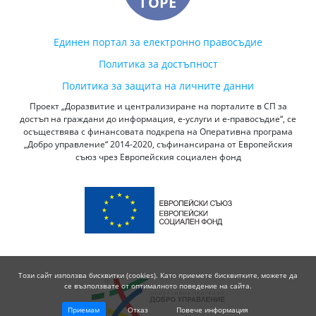
ГОРЕ
Единен портал за електронно правосъдие
Политика за достъпност
Политика за защита на личните данни
Проект „Доразвитие и централизиране на порталите в СП за
достъп на граждани до информация, е-услуги и е-правосъдие“, се
осъществява с финансовата подкрепа на Оперативна програма
„Добро управление“ 2014-2020, съфинансирана от Европейския
съюз чрез Европейския социален фонд
Този сайт използва бисквитки (cookies). Като приемете бисквитките, можете да
се възползвате от оптималното поведение на сайта.
Приемам
Отказ
Повече информация