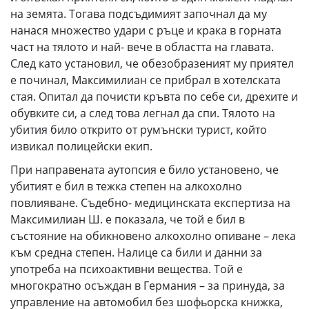
на земята. Тогава подсъдимият започнал да му
нанася множество удари с ръце и крака в горната
част на тялото и най- вече в областта на главата.
След като установил, че обезобразеният му приятел
е починал, Максимилиан се прибрал в хотелската
стая. Опитал да почисти кръвта по себе си, дрехите и
обувките си, а след това легнал да спи. Тялото на
убития било открито от румънски турист, който
извикал полицейски екип.
При направената аутопсия е било установено, че
убитият е бил в тежка степен на алкохолно
повлияване. Съдебно- медицинската експертиза на
Максимилиан Ш. е показала, че той е бил в
състояние на обикновено алкохолно опиване – лека
към средна степен. Налице са били и данни за
употреба на психоактивни вещества. Той е
многократно осъждан в Германия – за принуда, за
управление на автомобил без шофьорска книжка,