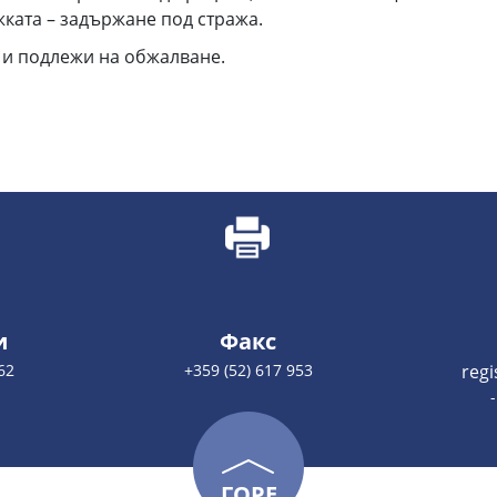
жката – задържане под стража.
 и подлежи на обжалване.
и
Факс
62
+359 (52) 617 953
reg
ГОРЕ