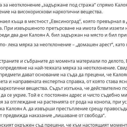
 за неотклонение „задържане под стража“ спрямо Калоян
ение на високорискови наркотични вещества.
наел къща в местност „Евксиноград“, която превърнал 
а. При извършеното претърсване на имота били иззети на
Преди два дни Калоян А. бил задържан на място и бил пр
по- лека мярка за неотклонение – „домашен арест“, кат
 страните и събраните до момента материали по делото,
 определяне на най-тежката мярка за неотклонение. Сви
предмети дават основание на съда да прецени, че Калоян
та и направената експертна справка, от която става ясно
ркотични вещества. Съдът изтъкна, че действително по 
да се укрие. Той е с постоянен адрес и чисто съдебно м
я за отглеждане на растенията от рода на конопа, при у
ска Калоян А. да извърши престъпление срещу правосъд
т предвижда наказание „лишаване от свобода“.
ският окръжен съд прецени, че към настоящият момент