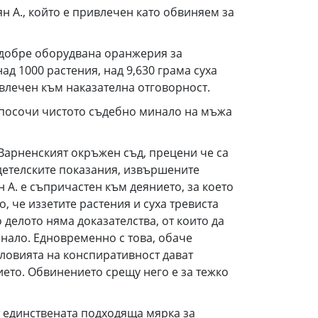
 А., който е привлечен като обвиняем за
в добре оборудвана оранжерия за
д 1000 растения, над 9,630 грама суха
ивлечен към наказателна отговорност.
о посочи чистото съдебно минало на мъжа
 Варненският окръжен съд, прецени че са
детелските показания, извършените
 А. е съпричастен към деянието, за което
, че иззетите растения и суха тревиста
делото няма доказателства, от които да
инало. Едновременно с това, обаче
словията на конспиративност дават
ието. Обвинението срещу него е за тежко
 единствената подходяща мярка за