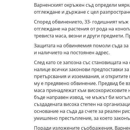
Варненският окръжен съд определи мярка
отглеждане и държане с цел разпростран
Според обвинението, 33- годишният мъж 
отглеждане на растения от рода на коноп
тревиста маса, везни и други предмети. 
Защитата на обвиняемия помоли съда за 
и наличието на постоянен адрес.
След като се запозна със становищата на
налице всички законови предпоставки за
претърсвания и изземвания, и откритите 
му е предявено обвинение. Предвид бе взе
маса принадлежат към високорисковите на
бъде направен извод, че мъжът би могъл 
създадената висока степен на организаци
основание на съда да счете за реален ри
умишлено престъпление, за което законъ
Поради изложените съображения, Варнен