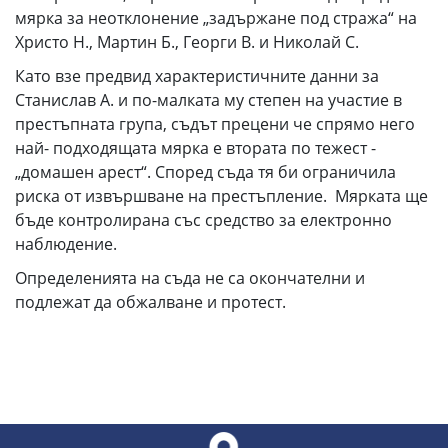
мярка за неотклонение „задържане под стража“ на
Христо Н., Мартин Б., Георги В. и Николай С.
Като взе предвид характеристичните данни за
Станислав А. и по-малката му степен на участие в
престъпната група, съдът прецени че спрямо него
най- подходящата мярка е втората по тежест -
„домашен арест“. Според съда тя би ограничила
риска от извършване на престъпление. Мярката ще
бъде контролирана със средство за електронно
наблюдение.
Определенията на съда не са окончателни и
подлежат да обжалване и протест.