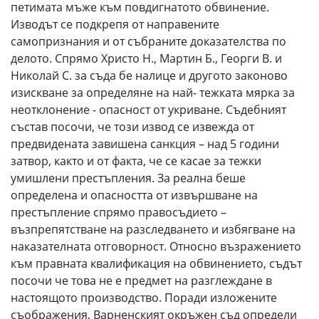
петимата мъже към повдигнатото обвинение.
Изводът се подкрепя от направените
самопризнания и от събраните доказателства по
делото. Спрямо Христо Н., Мартин Б., Георги В. и
Николай С. за съда бе налице и другото законово
изискване за определяне на най- тежката мярка за
неотклонение - опасност от укриване. Съдебният
състав посочи, че този извод се извежда от
предвидената завишена санкция – над 5 години
затвор, както и от факта, че се касае за тежки
умишлени престъпления. За реална беше
определена и опасността от извършване на
престъпление спрямо правосъдието –
възпрепятстване на разследването и избягване на
наказателната отговорност. Относно възражението
към правната квалификация на обвинението, съдът
посочи че това не е предмет на разглеждане в
настоящото производство. Поради изложените
съображения, Варненският окръжен съд определи