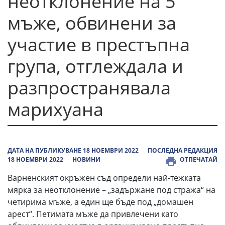
неотклонение на 5
мъже, обвинени за
участие в престъпна
група, отглеждала и
разпространявала
марихуана
ДАТА НА ПУБЛИКУВАНЕ 18 НОЕМВРИ 2022
ПОСЛЕДНА РЕДАКЦИЯ
18 НОЕМВРИ 2022
НОВИНИ
ОТПЕЧАТАЙ
Варненският окръжен съд определи най-тежката
мярка за неотклонение – „задържане под стража“ на
четирима мъже, а един ще бъде под „домашен
арест“. Петимата мъже да привлечени като