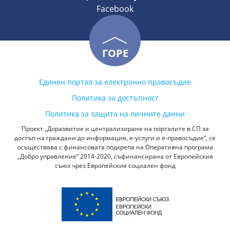
Facebook
ГОРЕ
Единен портал за електронно правосъдие
Политика за достъпност
Политика за защита на личните данни
Проект „Доразвитие и централизиране на порталите в СП за
достъп на граждани до информация, е-услуги и е-правосъдие“, се
осъществява с финансовата подкрепа на Оперативна програма
„Добро управление“ 2014-2020, съфинансирана от Европейския
съюз чрез Европейския социален фонд