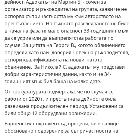
дейност. Адвокатът на Мартин Б. - сочен за
организатор и ръководител на групата, заяви че не
оспорва съпричастността му към авторството на
престъплението. Но тъй като разследването не било
в начална фаза нямало опасност 33-годишният мъж
да се укрие или да възпрепятства работата по
случая. Защитата на Георги В., когото обвинението
определи като най- доверия човек на ръководителя,
оспори квалификацията на повдигнатото
обвинение. За Николай С. адвокатът му представи
добри характеристични данни, както и че 34-
годишният мъж бил баща на малко дете.
От прокуратурата подчертаха, че по случая се
работи от 2020 г. и престъпната дейност е била
развивана продължителен период. Установени са
били общо 12 оборудвани оранжерии.
Варненският окръжен съд прецени, че е налице
обосновано подозрение за съпричастността на