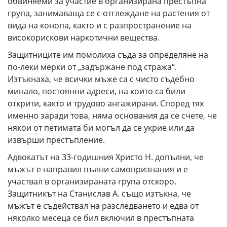
обвиняеми за участие в организирана престъпна
група, занимаваща се с отглеждане на растения от
вида на конопа, както и с разпространение на
високорискови наркотични вещества.
Защитниците им помолиха съда за определяне на
по-леки мерки от „задържане под стража“.
Изтъкнаха, че всички мъже са с чисто съдебно
минало, постоянни адреси, на които са били
открити, както и трудово ангажирани. Според тях
именно заради това, няма основания да се счете, че
някои от петимата би могъл да се укрие или да
извърши престъпление.
Адвокатът на 33-годишния Христо Н. допълни, че
мъжът е направил пълни самопризнания и е
участвал в организираната група отскоро.
Защитникът на Станислав А. също изтъкна, че
мъжът е съдействал на разследването и едва от
няколко месеца се бил включил в престъпната